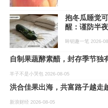
抱冬瓜睡觉
醒：谨防半
眸钥趣一笔 2026-08
自制果蔬酵素醋，封存季节独
羊子不是小哭包 2026-08-05
洪合佳果出海，共富路子越走
新浪财经 2026-08-05