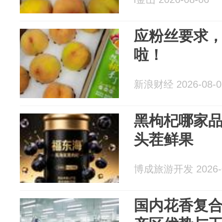
应粉丝要求
啦！
新浪财经 2026-08-0
黑枸杞哪家
头茬鲜果
博成旅游开发 2026-0
国内花香复合