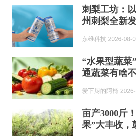
刺梨工坊：
州刺梨全新
东维科技 2026-08-0
“水果型蔬菜
通蔬菜有啥
爱下厨的阿椅 2026-0
亩产3000斤
果”大丰收，