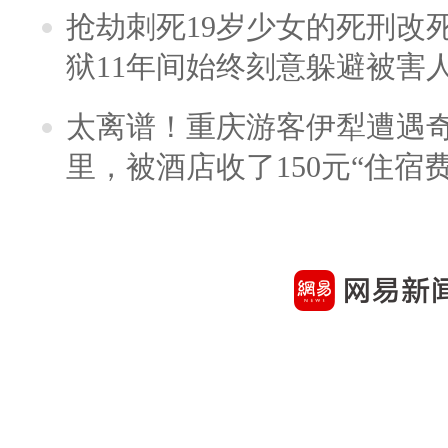
抢劫刺死19岁少女的死刑改
狱11年间始终刻意躲避被害
太离谱！重庆游客伊犁遭遇
里，被酒店收了150元“住宿费