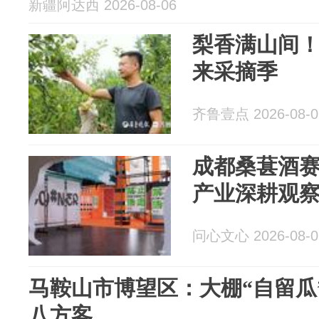
新疆阿达西 2026-08-06
梨香满山间！
来采摘季
齐鲁壹点 2026-08-0
成都桑葚酒赛
产业深耕观
问心文心 2026-08-0
马鞍山市博望区：大棚“自留瓜
八方客