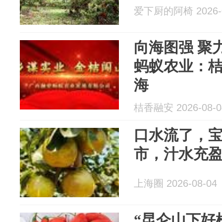
爱下厨的阿椅 2026-0
向海图强 聚
蚂蚁农业：桔
海
桔香融安 2026-08-0
口水流了，
市，汁水充盈
上海圈 2026-08-04
“昆仑山下好