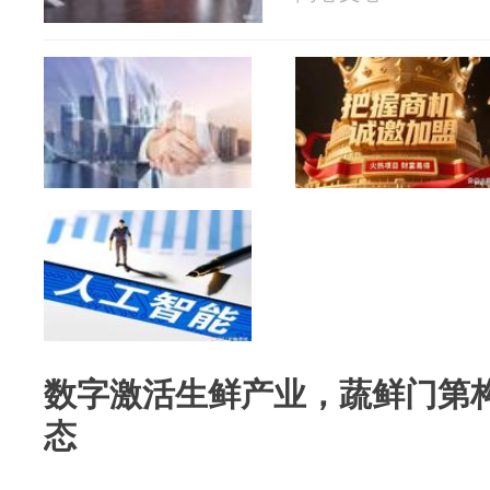
数字激活生鲜产业，蔬鲜门第
态