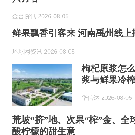
金台资讯 2026-08-05
鲜果飘香引客来 河南禹州线上
环球网资讯 2026-08-05
枸杞原浆怎
浆与鲜果冷
华信达 2026-08-05
荒坡“挤”地、次果“榨”金、全
酸柠檬的甜生意