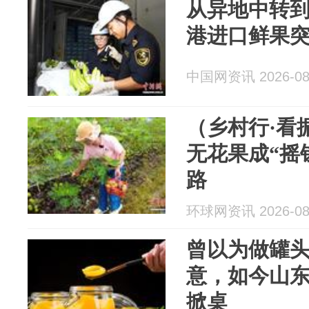
从异地中转到
港进口鲜果突
中国网资讯 2026-08
（乡村行·看
无花果成“摇
路
环球网资讯 2026-08
曾以为做罐
意，如今山
掀桌