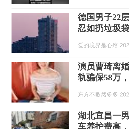
德国男子22
忍如扔垃圾
爱的境界是心疼 2026
演员曹琦离
轨骗保58万
东方不败然多多 2026
湖北宜昌一
车养护费高