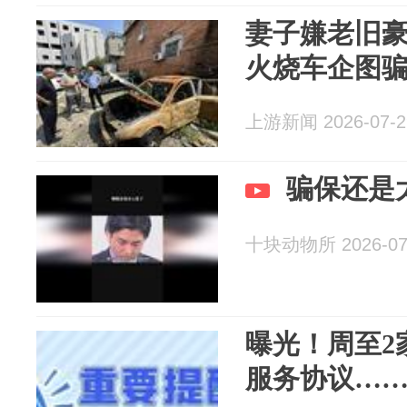
妻子嫌老旧豪
火烧车企图
上游新闻 2026-07-2
骗保还是
十块动物所 2026-07
曝光！周至2
服务协议…