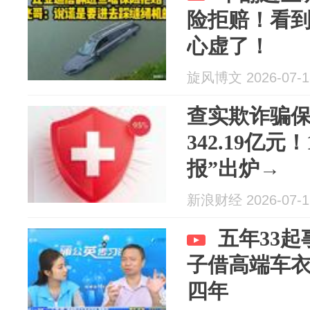
险拒赔！看
心虚了！
旋风博文 2026-07-1
查实欺诈骗保
342.19亿元
报”出炉→
新浪财经 2026-07-1
五年33
子借高端车衣
四年