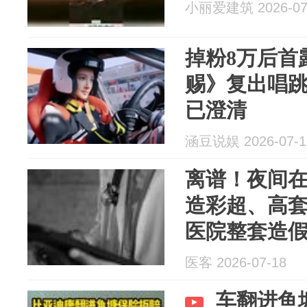
小丽爱建筑 2026-07
掉粉8万后首
赐》复出唱
已澄清
涵豆说娱 2026-07-1
离谱！夜间在床
造彩超、高套
医院整套造
医客 2026-07-18
车翻进鱼