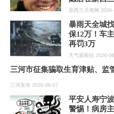
新西兰天维网 2026-0
暴雨天全城找
保12万！车
再罚3万
天气观察站 2026-08
三河市征集骗取生育津贴、监
三河发布 2026-08-07
平安人寿宁
警惕！病房