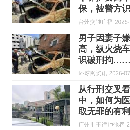
保，被警方
出所送“洗心
台州交通广播 2026-0
男子因妻子
高，纵火烧
识破刑拘…
送“洗心革面
环球网资讯 2026-07
从行刑交叉
中，如何为
取无罪的有
广州刑事律师张春 202