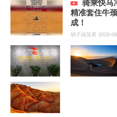
骑乘快马
精准套住牛
成！
胡子搞笑君 2026-08