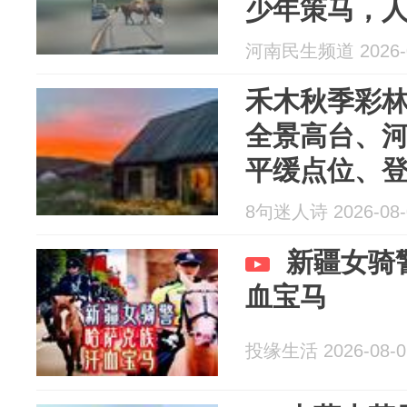
少年策马，
河南民生频道 2026-0
禾木秋季彩
全景高台、
平缓点位、登
境，标注亲
8句迷人诗 2026-08-
期 9.15–10.5
新疆女骑
血宝马
投缘生活 2026-08-0