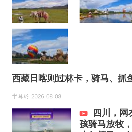
西藏日喀则过林卡，骑马、抓
半耳聆 2026-08-08
四川，网
孩骑马放牧