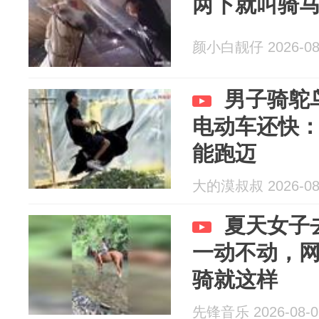
两下就叫骑
颜小白靓仔 2026-08
男子骑鸵
电动车还快
能跑迈
大的漠叔叔 2026-08
夏天女子
一动不动，
骑就这样
先锋音乐 2026-08-0