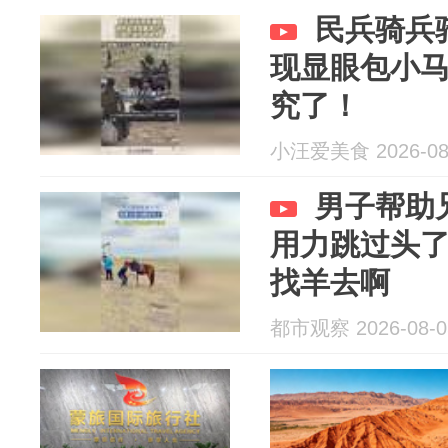
民兵骑兵
现显眼包小
究了！
小汪爱美食 2026-08
男子帮助
用力跳过头
找羊去啊
都市观察 2026-08-0