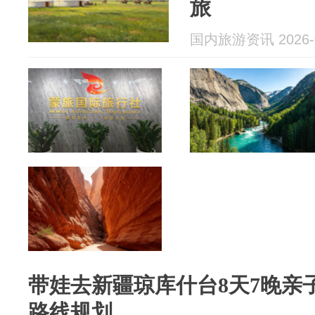
旅
国内旅游资讯 2026-0
带娃去新疆琼库什台8天7晚亲
路线规划