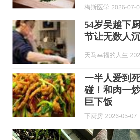
血糖、血脂
梅斯医学 2026-07-0
54岁吴越下
节让无数人
天马幸福的人生 2026
一半人爱到
碰！和肉一
巨下饭
下厨房 2026-05-07