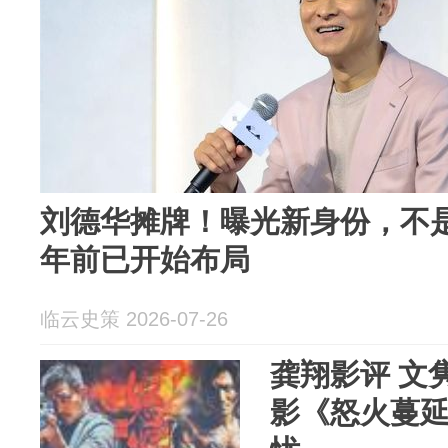
刘德华摊牌！曝光新身份，不是
年前已开始布局
临云史策 2026-07-26
龚翔影评 文
影《怒火蔓