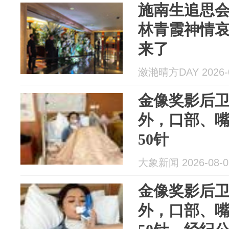
施南生追思
林青霞神情
来了
潋滟晴方DAY 2026-0
金像奖影后
外，口部、
50针
大象新闻 2026-08-0
金像奖影后
外，口部、