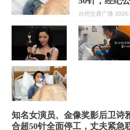
50针，经纪
工”，本人发
台州交通广播 2026-0
知名女演员、金像奖影后卫诗
合超50针全面停工，丈夫紧急