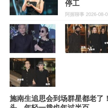
停工
阿握聊事 2026-08-0
施南生追思会到场群星都老了
头，年轻一拨也年过半百