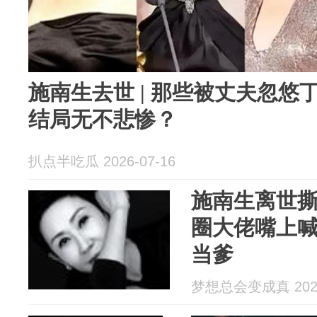
施南生去世 | 那些被丈夫忽
结局无不悲惨？
扒点半吃瓜 2026-07-16
施南生离世
圈大佬嘴上
当爹
梦想总会变成真 2026