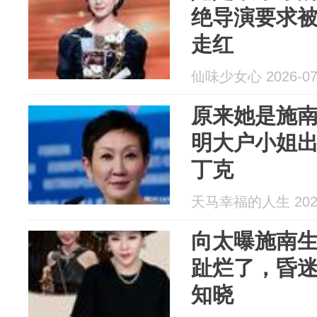
绝导演要求
走红
仙味少女心 2026-07
原来她是施
明大户小姐
丁克
天马幸福的人生 2026
向太曝施南
趾烂了，昏
知晓