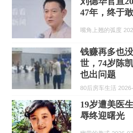
刘德华官宣2
47年，终于敢
嘴角上翘的弧度 2026
钱赚再多也
世，74岁陈
也出问题
80后房车生活 2026-
19岁遭美医
辱终迎曙光