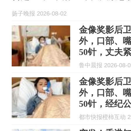
扬子晚报 2026-08-02
金像奖影后
外，口部、
50针，丈夫
经纪公司称“
鲁中晨报 2026-08-0
发文报平安
金像奖影后
外，口部、
50针，经纪
工”，本人发
都市快报橙柿互动 202