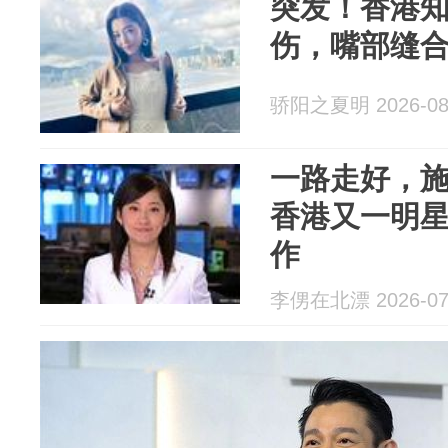
突发！香港
伤，嘴部缝合
骄阳之夏明 2026-08
一路走好，
香港又一明
作
李侽在北漂 2026-07