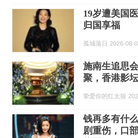
19岁遭美国
归国享福
孤城落日 2026-08-0
施南生追思会
聚，香港影
挚爱你的红太狼 2026
钱再多有什
剧重伤，口部