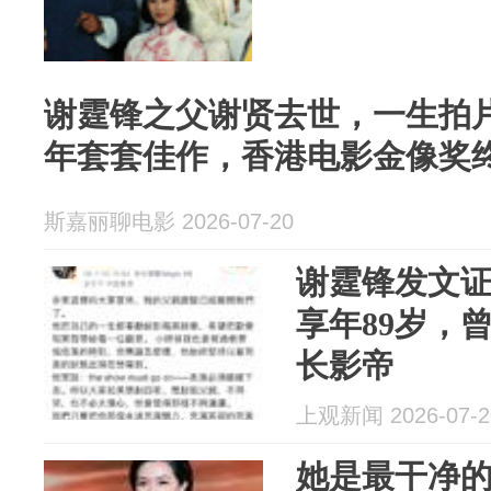
谢霆锋之父谢贤去世，一生拍片近
年套套佳作，香港电影金像奖
斯嘉丽聊电影 2026-07-20
谢霆锋发文
享年89岁，
长影帝
上观新闻 2026-07-2
她是最干净