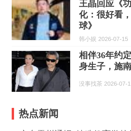
王晶回应《
化：很好看
球》
韩小娱 2026-07-15
相伴36年约
身生子，施
没事找茶 2026-07-1
热点新闻