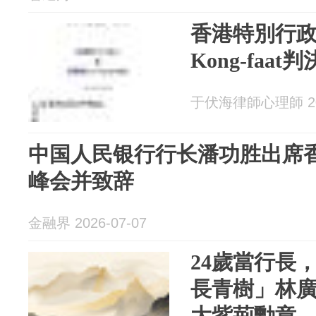
香港特別行政
Kong-faat
于伏海律師心理師 202
中国人民银行行长潘功胜出席
峰会并致辞
金融界 2026-07-07
24歲當行長，
長青樹」林
大紫荊勳章