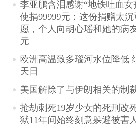
李亚鹏含泪感谢“地铁吐血女
使捐99999元：这份捐赠太
愿，个人向胡心瑶和她的病友之
元
欧洲高温致多瑙河水位降低 
天日
美国解除了与伊朗相关的制
抢劫刺死19岁少女的死刑改
狱11年间始终刻意躲避被害