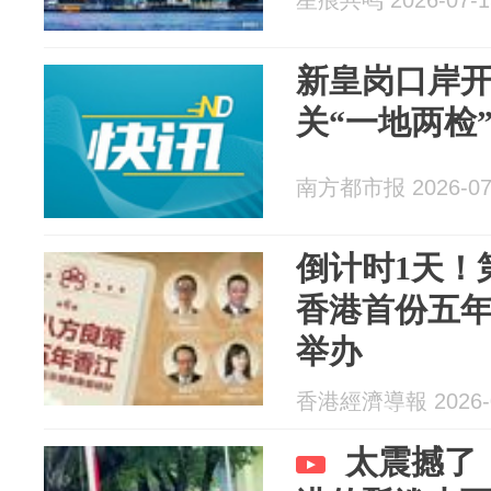
星痕共鸣 2026-07-1
新皇岗口岸
关“一地两检
南方都市报 2026-07
倒计时1天！
香港首份五
举办
香港經濟導報 2026-0
太震撼了