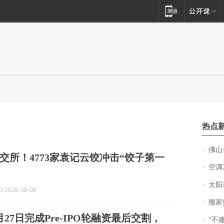
热点
佛山一中学
交所！4773家袁记云饺冲击“饺子第一
空调
太阳
 2026-08-08
搬家报
27日完成Pre-IPO轮融资最后交割，
“不