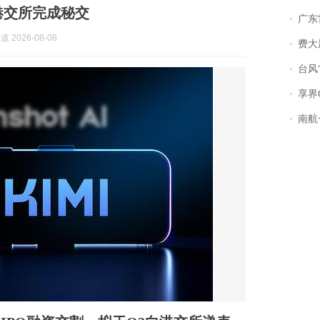
港交所完成秘交
广东雷州
道 2026-08-08
费大厨
台风“
享界
南航一航班疑向乘