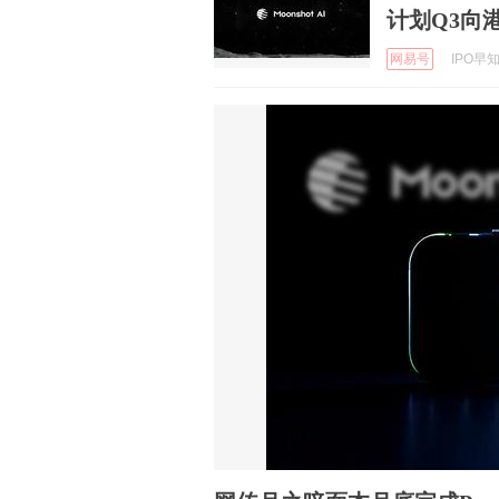
计划Q3向
网易号
IPO早知