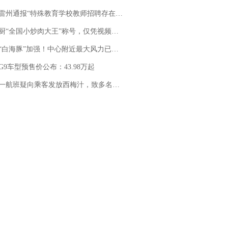
通报“特殊教育学校教师招聘存在违规行为”：已启动问责程序 副校长被停职
“全国小炒肉大王”称号，仅凭视频评出？中国烹饪协会回应
白海豚”加强！中心附近最大风力已达15级 最新研判
G9车型预售价公布：43.98万起
客发放西梅汁，致多名乘客在飞行途中排队上厕所！乘客：机上100多人只有2个厕所；客服回应：并非每架飞机都会发放西梅汁