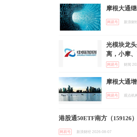
摩根大通继
网易号
新浪财经 
光模块龙头
离，小摩、
网易号
财闻 202
摩根大通增
网易号
观点机构 
港股通50ETF南方（159126）
网易号
新浪财经 2026-08-07