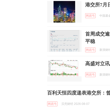
港交所7月
网易号
中国基金报
首周成交逾
平稳
网易号
新浪财经 
高盛对立讯
网易号
新浪财经 
百利天恒四度递表港交所：曾
网易号
贝壳财经 2026-08-07