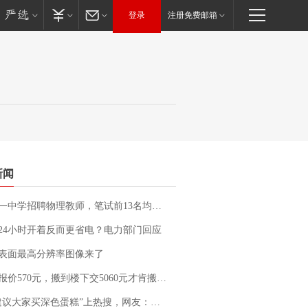
登录
注册免费邮箱
新闻
招聘物理教师，笔试前13名均遭淘汰？教育局：已叫停招聘，成立调查组全面核查
24小时开着反而更省电？电力部门回应
表面最高分辨率图像来了
价570元，搬到楼下交5060元才肯搬上楼！女子傻眼了……
建议大家买深色蛋糕”上热搜，网友：天塌了！