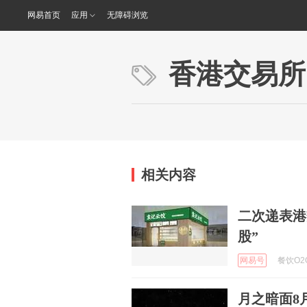
网易首页
应用
无障碍浏览
香港交易所
相关内容
二次递表港
股”
网易号
餐饮O2O
月之暗面8月