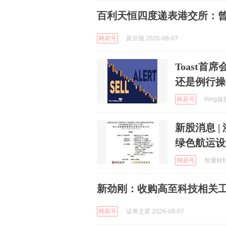
百利天恒四度递表港交所：曾
网易号
新京报 2026-08-07
Toast
还是例行操
网易号
Ping值焦
新股消息 
绿色航运设
网易号
智通财经 
新劲刚：收购高至科技相关
网易号
证券之星 2026-08-07