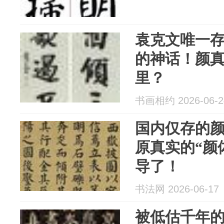
袁克文唯一
的神话！颜
里？
书画相约 2026-06-2
国内仅存的
原真实的“颜
导了！
书法网 2026-06-17
被低估千年