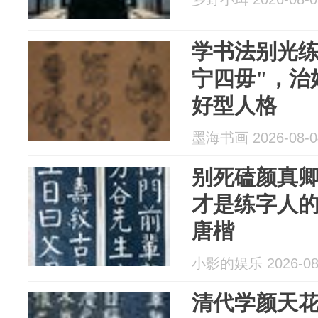
学书法别光练
宁四毋"，治
好型人格
墨海书画 2026-08-0
别死磕颜真
才是练字人的
唐楷
小影的娱乐 2026-08
清代学颜天