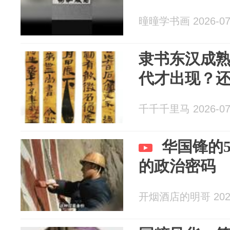
曈曈学书画 2026-07
隶书东汉成
代才出现？
千千千里马 2026-07
华国锋的5
的政治密码
开烟酒店的明哥 2026