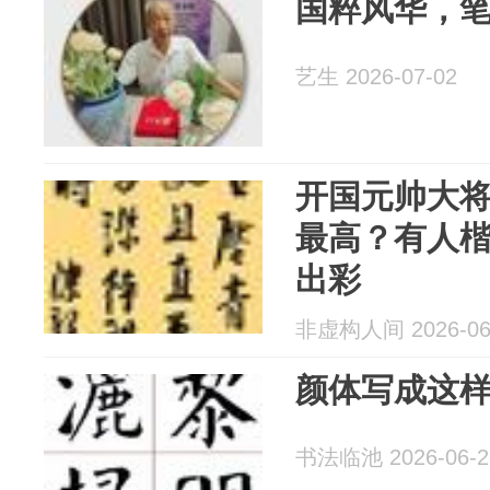
国粹风华，
艺生 2026-07-02
开国元帅大
最高？有人
出彩
非虚构人间 2026-06
颜体写成这
书法临池 2026-06-2