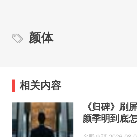
颜体
相关内容
《归碑》刷
颜季明到底
乡野小珥 2026-08-0