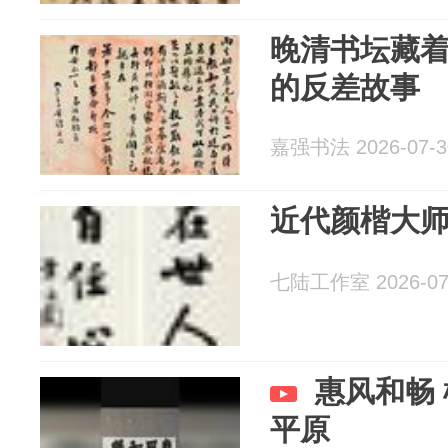
晚清书坛藏
的反差故事
嘉强书法 2026-07-3
近代颜楷大
七陆工作室 2026-07
惠风和畅 榜书 颜体 来源：颜
平原