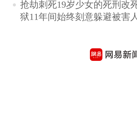
抢劫刺死19岁少女的死刑改
狱11年间始终刻意躲避被害