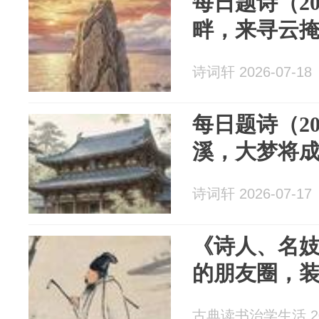
每日题诗（2
畔，来寻云
诗词轩 2026-07-18
每日题诗（2
溪，大梦将
诗词轩 2026-07-17
《诗人、名
的朋友圈，
古典读书治学生活 202