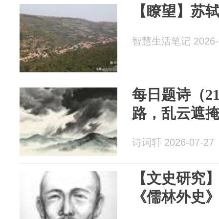
【瞭望】苏
智慧生活笔记 2026-0
每日题诗（2
路，乱云遮
诗词轩 2026-07-27
【文史研究
《儒林外史