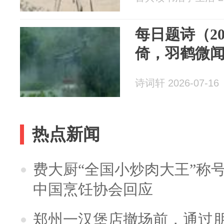
每日题诗（2
倚，羽鹤微
诗词轩 2026-07-16
热点新闻
费大厨“全国小炒肉大王”称
中国烹饪协会回应
郑州一汉堡店撤场前，通过