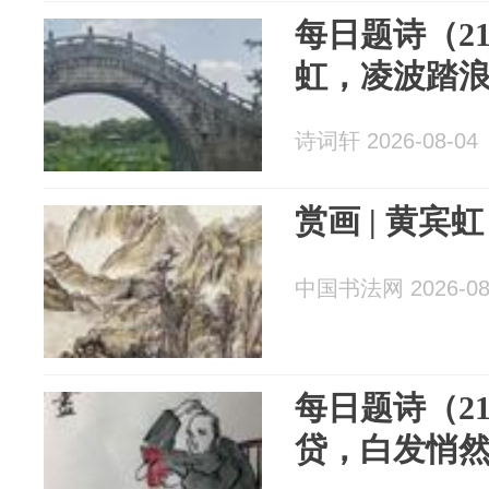
每日题诗（2
虹，凌波踏
诗词轩 2026-08-04
赏画 | 黄宾
中国书法网 2026-08
每日题诗（2
贷，白发悄