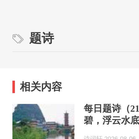
题诗
相关内容
每日题诗（2
碧，浮云水
诗词轩 2026-08-06