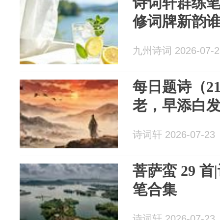
诗词轩群练笔
修词牌新韵
九州诗词 2026-07-2
每日题诗（2
老，早添白
诗词轩 2026-07-23
菩萨蛮 29 
笔合集
诗词轩 2026-07-23