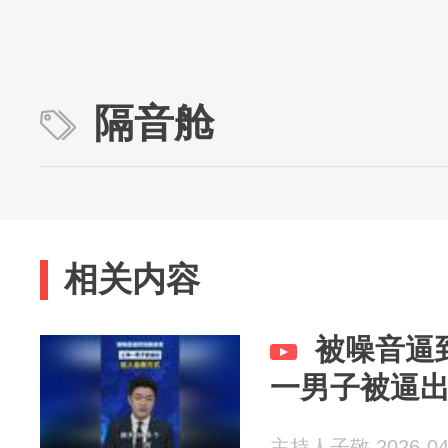
隔音舱
相关内容
被噪音逼
一男子被逼
主持人子敬 2026-04