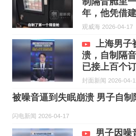
制隔音舱里一住
年，他凭借
第一个隔音舱
观威海 2026-04-17
多个订单
上海男子
溃，自制隔音
已接上百个
和上班族，家用
封面新闻 2026-04-1
被噪音逼到失眠崩溃 男子自制
闪电新闻 2026-04-17
男子因噪