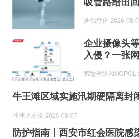
吸管路给出
迪怡疗护 2026-08-0
企业摄像头
入侵？一张
智慧光迅AINOPOL 20
牛王滩区域实施汛期硬隔离封
呼呼历史论 2026-08-07
防护指南丨西安市红会医院感