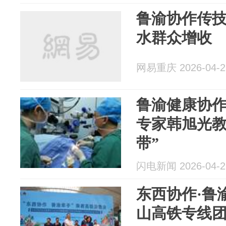
鲁渝协作传技
水群众增收
网易重庆 2026-04-2
鲁渝健康协
专家韩旭光教
带”
闪电新闻 2026-04-2
东西协作·鲁
山高铁专线