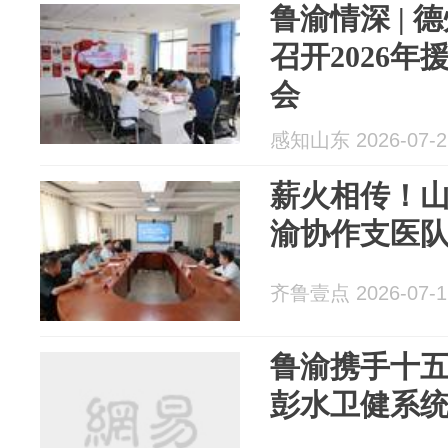
鲁渝情深 |
召开2026
会
感知山东 2026-07-2
薪火相传！山
渝协作支医
齐鲁壹点 2026-07-1
鲁渝携手十五
彭水卫健系