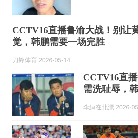
CCTV16直播鲁渝大战！别
觉，韩鹏需要一场完胜
刀锋体育 2026-05-14
CCTV16
需洗耻辱，
李絙在北漂 2026-05