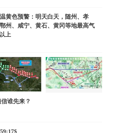
温黄色预警：明天白天，随州、孝
鄂州、咸宁、黄石、黄冈等地最高气
℃以上
随信谁先来？
9:17$