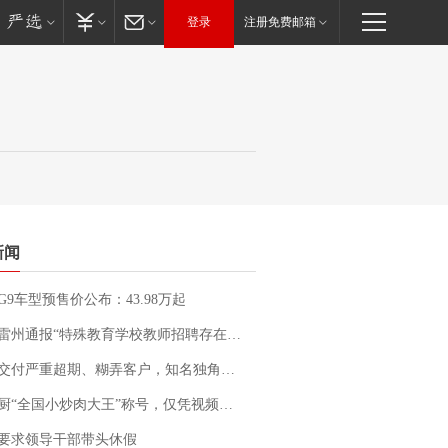
登录
注册免费邮箱
新闻
G9车型预售价公布：43.98万起
通报“特殊教育学校教师招聘存在违规行为”：已启动问责程序 副校长被停职
期、糊弄客户，知名独角兽车企创始人回应：都没证据，将依法采取措施，“本人长期与美国交管局保持沟通，对方表示肯定”
“全国小炒肉大王”称号，仅凭视频评出？中国烹饪协会回应
要求领导干部带头休假