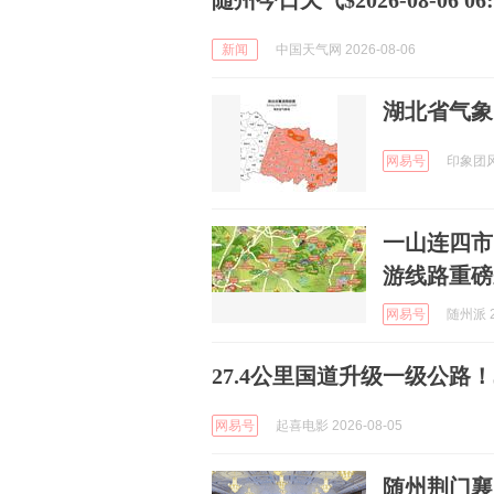
随州今日天气$2026-08-06 06:5
新闻
中国天气网 2026-08-06
湖北省气象
网易号
印象团风 
一山连四市
游线路重磅
网易号
随州派 2
27.4公里国道升级一级公路
网易号
起喜电影 2026-08-05
随州荆门襄