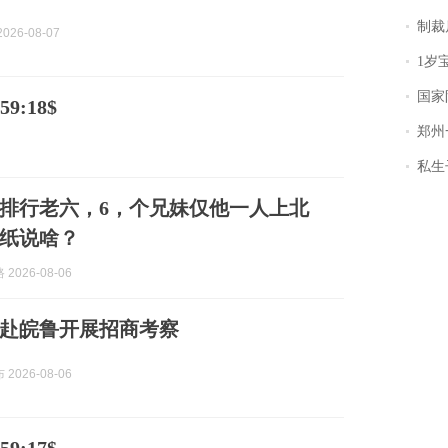
制裁
026-08-07
1岁宝宝碰
国家防
9:18$
郑州一汉堡店
私生子
排行老六，6，个兄妹仅他一人上北
纸说啥？
2026-08-06
赴皖鲁开展招商考察
2026-08-06