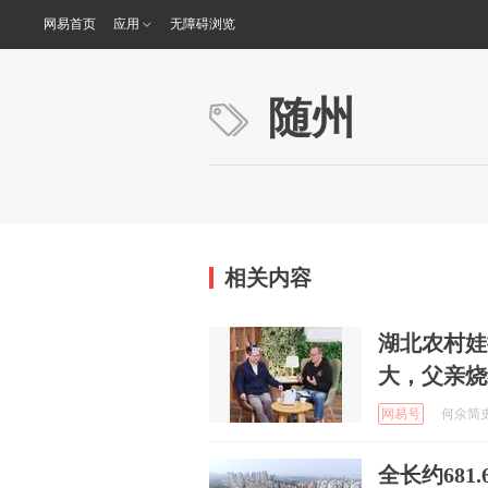
网易首页
应用
无障碍浏览
随州
相关内容
湖北农村娃
大，父亲烧
网易号
何氽简史 
全长约68