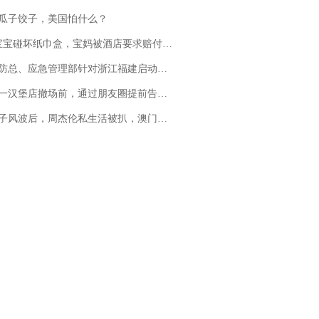
瓜子饺子，美国怕什么？
坏纸巾盒，宝妈被酒店要求赔付924元！三亚一酒店回复：骨瓷定制！网友一查价格，吵翻了
总、应急管理部针对浙江福建启动防汛防台风四级应急响应
撤场前，通过朋友圈提前告知逐一退费，有顾客仅剩1元也全被退回，分文不少；顾客：言而有信，让人感动
风波后，周杰伦私生活被扒，澳门输10亿传闻早已经水落石出