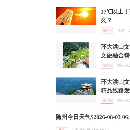
37℃以上
久？
网易号
孝感汇 2
环大洪山文
文旅融合崭
网易号
随州派 2
环大洪山文
精品线路发
网易号
随州派 2
随州今日天气$2026-08-03 06:5