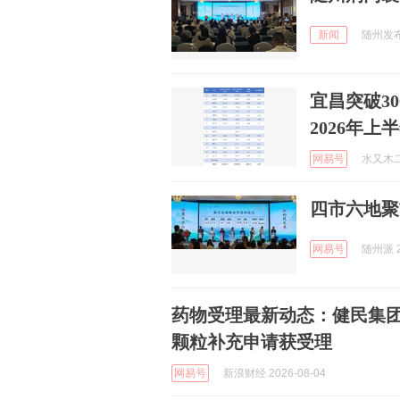
新闻
随州发布 
宜昌突破3
2026年上
网易号
水又木二 
四市六地聚
网易号
随州派 2
药物受理最新动态：健民集
颗粒补充申请获受理
网易号
新浪财经 2026-08-04