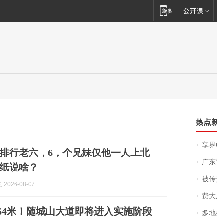
热点
享界
排行老六，6，个兄妹仅他一人上北
广东雷州
纸说啥？
被传交付严重超
2026-08-07
费大厨
1.64米！随城山大道即将进入实施阶段
多地