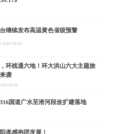
9:17$
台继续发布高温黄色省级预警
2026-08-05
，环线通六地！环大洪山六大主题旅
来袭
026-08-05
！316国道广水至淅河段改扩建落地
阳孝感抱团发展！