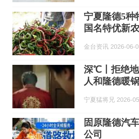
宁夏隆德5种
国名特优新农
金台资讯 2026-06-0
深℃丨拒绝
人和隆德暖
宁夏猛将兄 2026-05
固原隆德汽车
公司