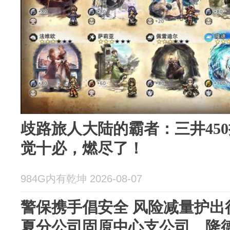
歧路旅人大陆的霸者：三井45
觉十必，燃尽了！
984G内有乾坤 2026-08-07
警保携手倡安全 风险减量护出
夏分公司固原中心支公司、隆