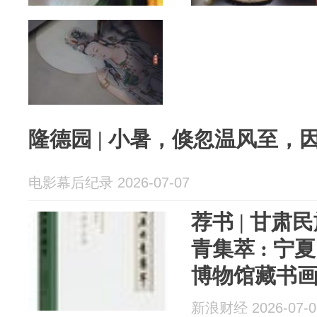
隆德园 | 小暑，倏忽温风至，
电影幕后纪录 2026-07-07
荐书 | 甘
青集萃 : 
博物馆藏书
新浪财经 2026-07-0