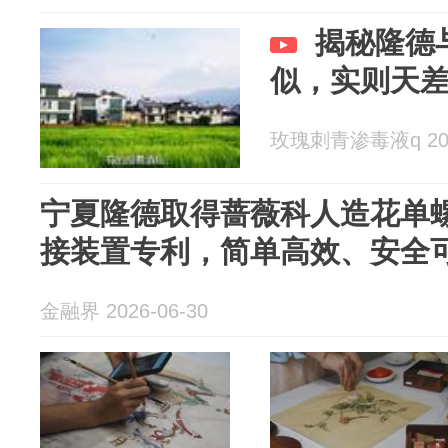
揭秘隆德
似，实则天
玫瑰刺青渗毒液q 2026
宁夏隆德取得蔷薇科人造花单
接装置专利，简单高效、安全
金融界 2026-06-30