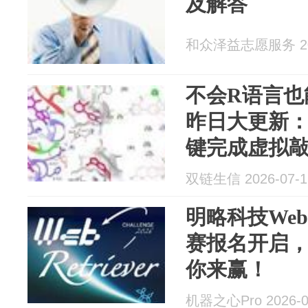
及解答
和众泽益志愿服务 202
不会R语言也能
昨日大更新
键完成虚拟
双链生信 2026-07-1
明略科技WebR
赛报名开启，1
你来赢！
机器之心Pro 2026-0