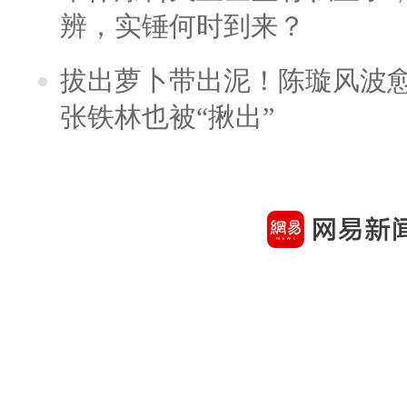
辨，实锤何时到来？
拔出萝卜带出泥！陈璇风波
张铁林也被“揪出”