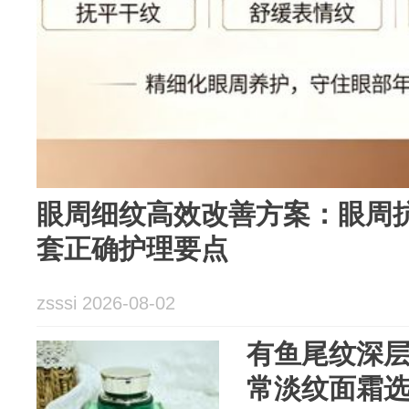
眼周细纹高效改善方案：眼周抗
套正确护理要点
zsssi 2026-08-02
有鱼尾纹深层
常淡纹面霜