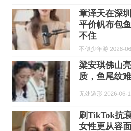
章泽天在深圳
平价帆布包
不住
不似少年游 2026-06
梁安琪佛山
质，鱼尾纹
无处遁形 2026-06-1
刷TikTok
女性更从容