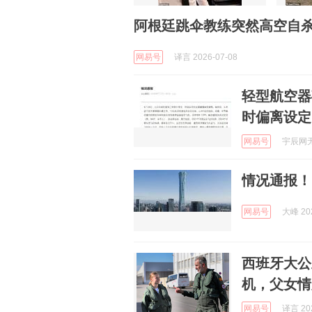
阿根廷跳伞教练突然高空自杀
网易号
译言 2026-07-08
轻型航空器
时偏离设定
网易号
宇辰网无人
情况通报！
网易号
大峰 202
西班牙大公
机，父女情
网易号
译言 202