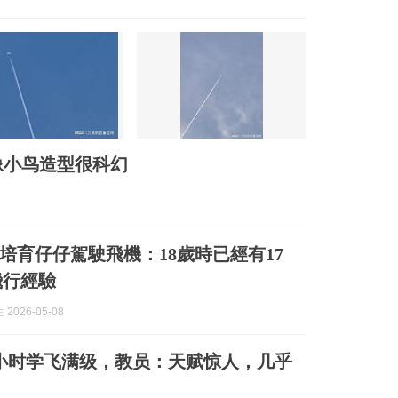
像小鸟造型很科幻
培育仔仔駕駛飛機：18歲時已經有17
 飛行經驗
2026-05-08
0小时学飞满级，教员：天赋惊人，几乎