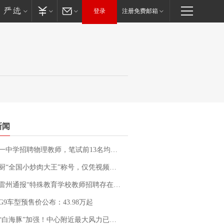
登录
注册免费邮箱
新闻
招聘物理教师，笔试前13名均遭淘汰？教育局：已叫停招聘，成立调查组全面核查
“全国小炒肉大王”称号，仅凭视频评出？中国烹饪协会回应
通报“特殊教育学校教师招聘存在违规行为”：已启动问责程序 副校长被停职
G9车型预售价公布：43.98万起
白海豚”加强！中心附近最大风力已达15级 最新研判