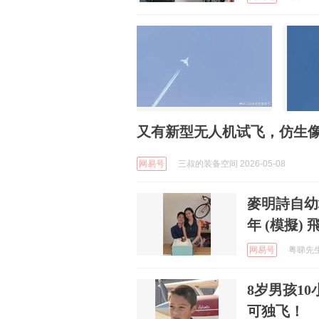
又有新型无人机试飞，仿生
网易号
三叔的装备空间 2026-05-08
麥明詩自幼
年 (模擬)
网易号
粤睇先生 
8岁男孩1
可独飞！