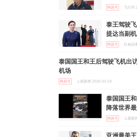
网易号
飞行邦 2
泰王驾驶飞
提达当副机
网易号
红袖说事 
泰国国王和王后驾驶飞机出
机场
网易号
上观新闻 2026-03-19
泰国国王和
降落世界最
网易号
上观新闻 
亚洲最美王