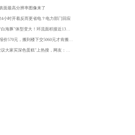
表面最高分辨率图像来了
24小时开着反而更省电？电力部门回应
白海豚”体型变大！环流面积接近13个浙江那么大
价570元，搬到楼下交5060元才肯搬上楼！女子傻眼了……
建议大家买深色蛋糕”上热搜，网友：天塌了！