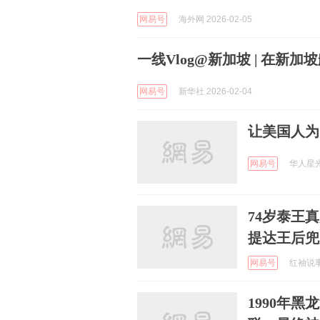
网易号
海外网 2026-02-05
一线Vlog@新加坡 | 在新加
网易号
新华社 2026-02-04
让美国人为
网易号
华人星光 
74岁泰王
提达王后兜
网易号
红袖说事 
1990年