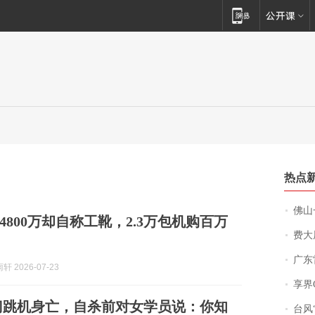
热点
佛山一中学
4800万却自称工靴，2.3万包机购百万
费大厨
广东雷州
 2026-07-23
享界
门跳机身亡，自杀前对女学员说：你知
台风“