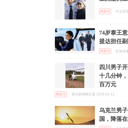
网易号
中企思智库
74岁泰王
提达担任副
网易号
红袖说事 
四川男子开
十几分钟，
百万元
网易号
黄河新闻网吕梁 2026-03-11
乌克兰男子
国，降落在