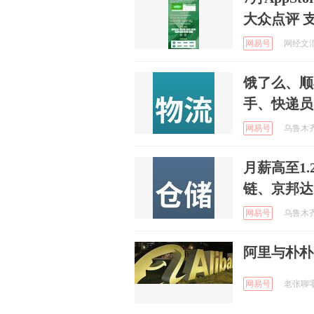
大众点评 
网易号
网经文汇 
饿了么、顺
手、快递员
网易号
乌鲁木齐楼
月薪高至1
链、京邦达
网易号
乌鲁木齐楼
阿里与朴朴 
网易号
老张聊零售