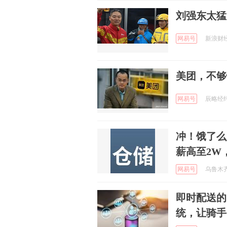
刘强东太猛
网易号
新浪财经 
美团，不够
网易号
辰略经纬 
冲！饿了么
薪高至2W
网易号
乌鲁木齐楼
即时配送的
统，让骑手