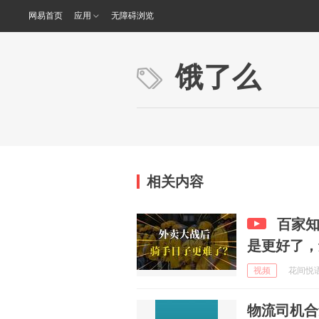
网易首页
应用
无障碍浏览
饿了么
相关内容
百家
是更好了，
视频
花间悦语 
物流司机合