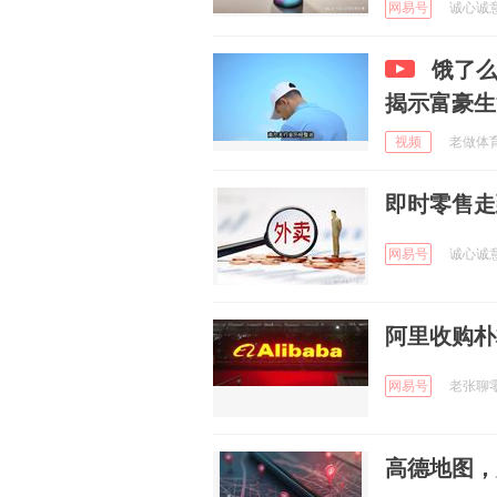
网易号
诚心诚意共
饿了么
揭示富豪生
视频
老做体育解
即时零售走
网易号
诚心诚意共
阿里收购朴
网易号
老张聊零售
高德地图，