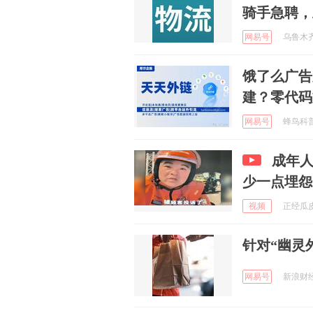
骑手急聘，
网易号
乌鲁木齐楼
饿了么广告
建？零代码
网易号
蜂鸟科普 
成年
少一点埋怨
视频
正经瓜皮 
针对“幽灵
网易号
新浪财经 