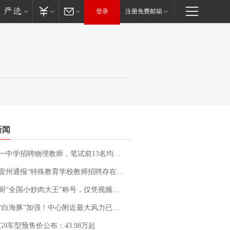
登录
注册免费邮箱
新闻
招聘物理教师，笔试前13名均遭淘汰？教育局：已叫停招聘，成立调查组全面核查
通报“特殊教育学校教师招聘存在违规行为”：已启动问责程序 副校长被停职
“全国小炒肉大王”称号，仅凭视频评出？中国烹饪协会回应
白海豚”加强！中心附近最大风力已达15级 最新研判
G9车型预售价公布：43.98万起