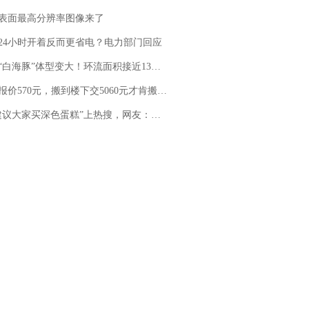
表面最高分辨率图像来了
24小时开着反而更省电？电力部门回应
白海豚”体型变大！环流面积接近13个浙江那么大
价570元，搬到楼下交5060元才肯搬上楼！女子傻眼了……
建议大家买深色蛋糕”上热搜，网友：天塌了！