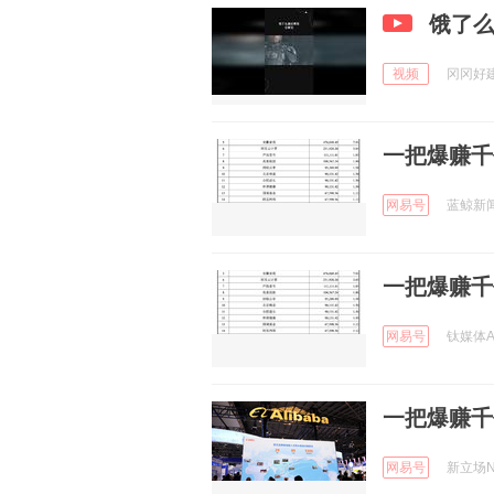
饿了
视频
冈冈好建造
一把爆赚千
网易号
蓝鲸新闻 
一把爆赚千
网易号
钛媒体AP
一把爆赚千
网易号
新立场New