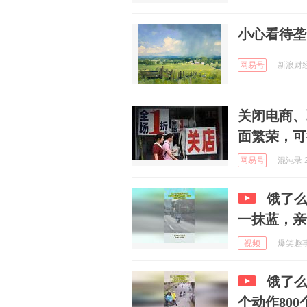
小心看待垄
网易号
新浪财经 
关闭电商、
面繁荣，可
网易号
混沌录 2
饿了
一抹蓝，亲
视频
爆笑趣事万
饿了
个动作80