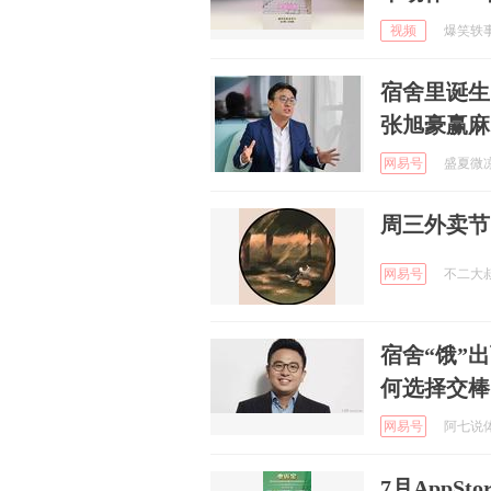
视频
爆笑轶事直
宿舍里诞生
张旭豪赢麻
网易号
盛夏微凉 
周三外卖节
网易号
不二大叔 
宿舍“饿”
何选择交棒
网易号
阿七说体育
7月AppS