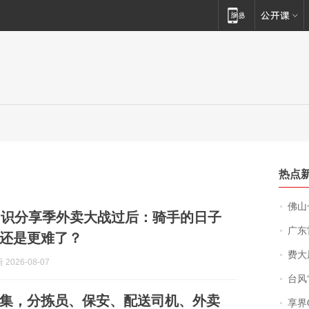
热点
佛山一中学
知识分享季外卖大战过后：骑手的日子
广东雷州
还是更难了？
费大厨
2026-08-07
台风“
集，分拣员、保安、配送司机、外卖
享界