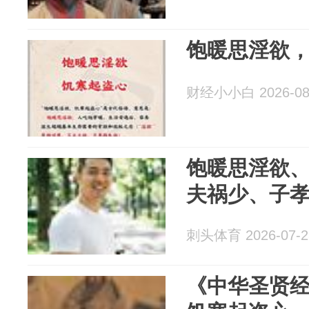
饱暖思淫欲
财经小小白 2026-08
饱暖思淫欲
夫祸少、子
刺头体育 2026-07-2
《中华圣贤