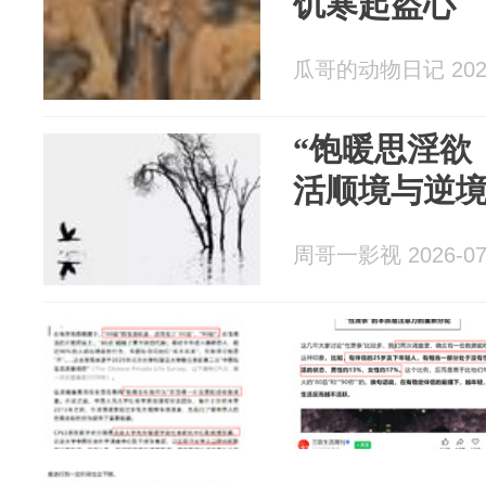
饥寒起盗心
瓜哥的动物日记 2026
“饱暖思淫欲
活顺境与逆
周哥一影视 2026-07