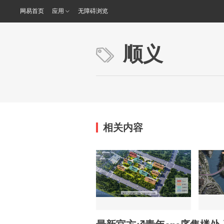
网易首页
应用
无障碍浏览
顺义
相关内容