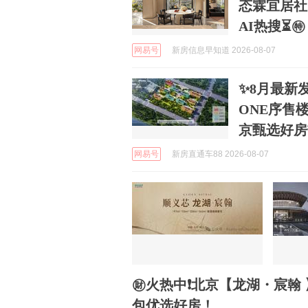
态霖宜居社
AI热搜⏳㊕
网易号
新房信息早知道 2026-08-07
✨8月最新
ONE序售
京甄选好房
网易号
新房直通车88 2026-08-07
㊖火热中❗北京【龙湖・宸翰 
包优选好房！