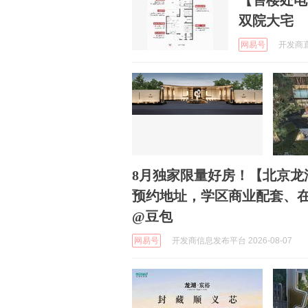
【售楼处电
双院大宅
网易号
开发商直售
8月独家限量好房！【北京龙
预约地址，学区商业配套、在
@豆包
网易号
开发商信息发布平台 2026-08-07