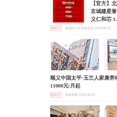
【官方】北京
京城建星誉 
义仁和芯 1
网易号
权威官方开发商发布 2026-08-07
顺义中国太平·玉兰人家康养
11000元/月起
网易号
养老观察 2026-08-07