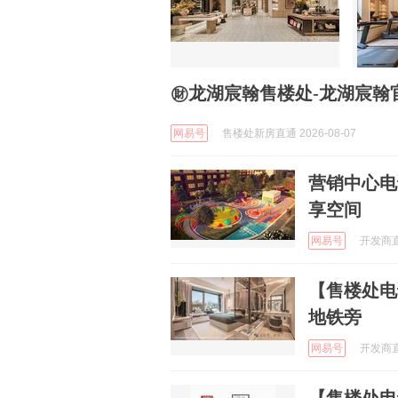
㊖龙湖宸翰售楼处-龙湖宸翰官
网易号
售楼处新房直通 2026-08-07
营销中心电
享空间
网易号
开发商直售
【售楼处电
地铁旁
网易号
开发商直售