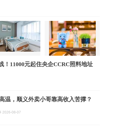
！11000元起住央企CCRC照料地址
6℃高温，顺义外卖小哥靠高收入苦撑？
2026-08-07