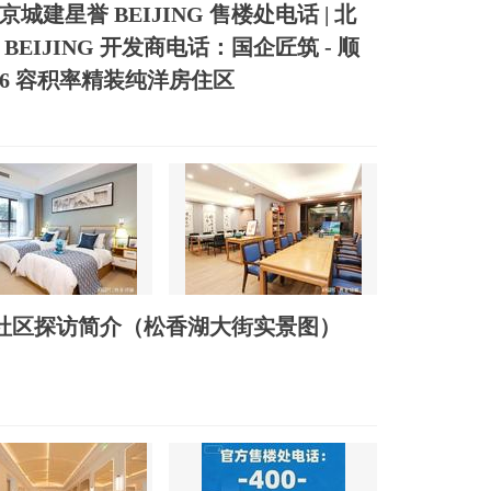
城建星誉 BEIJING 售楼处电话 | 北
BEIJING 开发商电话：国企匠筑 - 顺
.6 容积率精装纯洋房住区
社区探访简介（松香湖大街实景图）