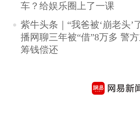
车？给娱乐圈上了一课
紫牛头条｜“我爸被‘崩老头’
播网聊三年被“借”8万多 警
筹钱偿还