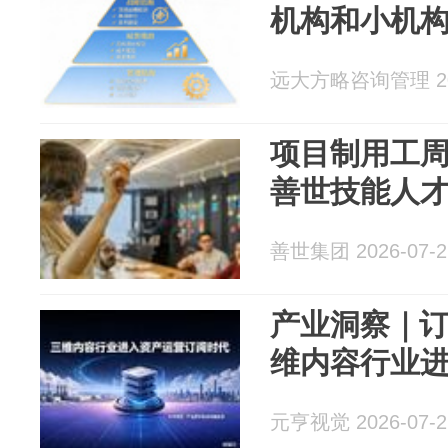
机构和小机
远大方略咨询管理 202
项目制用工
善世技能人
善世集团 2026-07-2
产业洞察｜
维内容行业
元亨视觉 2026-07-2