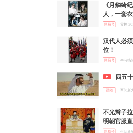
《月鳞绮纪
人，一套衣
网易号
霁枫 202
汉代人必须
位！
网易号
牛马搞笑 
四五
视频
军闻新大门
不光辫子拉
明朝官服直
网易号
生活新鲜市