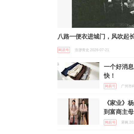
八路一便衣进城门，风吹起
网易号
浩渺青史 2026-07-21
一个好消息
快！
网易号
广州市科协
《家业》杨
到富商主母
网易号
霁枫 202