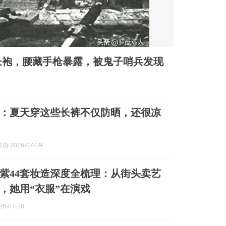
长袍，腰藏手枪暴露，被鬼子哨兵发现
：夏天穿这些长裤不仅防晒，还很凉
 2026-07-19
紫44套妆造深度全梳理：从街头卖艺
，她用“衣服”在演戏
6-07-18