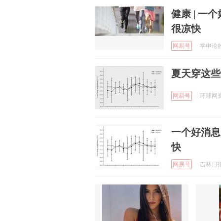
健康 | 
很凉快
网易号
学申论的谈
夏天穿这些
网易号
环球网资讯
一个好消息
快
网易号
吉林日报 