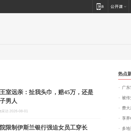
热点
广东雷州
哥王室远亲：扯我头巾，赔45万，还是
被传交付严重超
子男人
费大厨
访 2026-08-01
享界
院限制伊斯兰银行强迫女员工穿长
多地