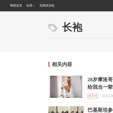
网易首页
应用
无障碍浏览
长袍
相关内容
28岁摩洛
给我当一辈
网易号
真实人物采
巴基斯坦参