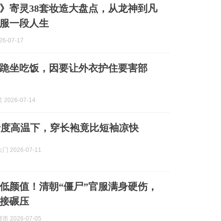
》寄灵38套妆造大盘点，从龙神到凡
服一段人生
6-07-17
跪坐吃饭，因要让外衣护住要害部
2026-07-14
十度高温下，穿长袍竟比短袖凉快
 2026-07-11
低颜值！清朝“僵尸”官服满身硬伤，
接碾压
 2026-07-05