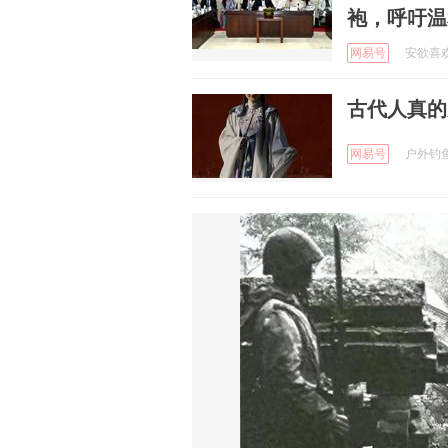
袍，呼吁温
网易号
安欲喜欢 
古代人真的
网易号
户外钓鱼哥