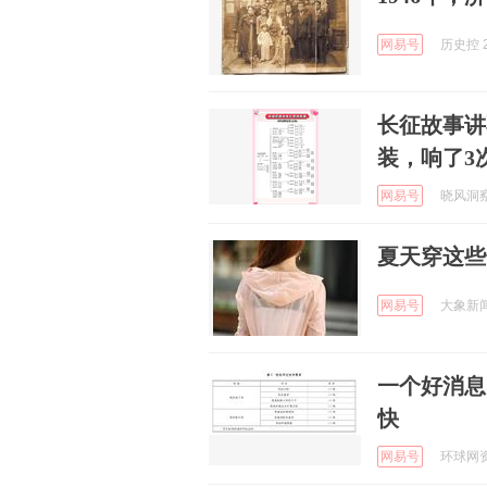
网易号
历史控 2
长征故事讲
装，响了3
网易号
晓风洞察 
夏天穿这些
网易号
大象新闻 
一个好消息
快
网易号
环球网资讯