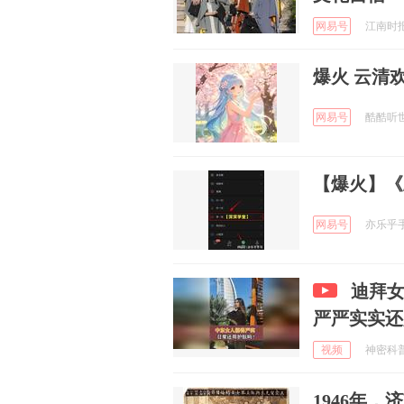
网易号
江南时报融
爆火 
网易号
酷酷听世界
【爆火】《
网易号
亦乐乎手写
迪拜
严严实实还
视频
神密科普局
1946年