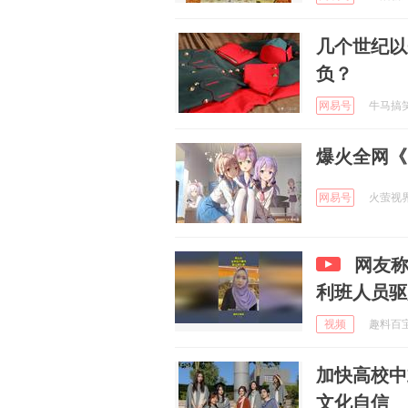
几个世纪以
负？
网易号
牛马搞笑 
爆火全网《
网易号
火萤视界 
网友
利班人员驱
视频
趣料百宝箱
加快高校中
文化自信