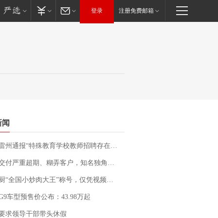
登录
注册免费邮箱
新闻
通报“特殊教育学校教师招聘存在违规行为”：已启动问责程序 副校长被停职
期、糊弄客户，知名独角兽车企创始人回应：都没证据，将依法采取措施，“本人长期与美国交管局保持沟通，对方表示肯定”
“全国小炒肉大王”称号，仅凭视频评出？中国烹饪协会回应
G9车型预售价公布：43.98万起
要求领导干部带头休假