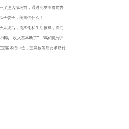
撤场前，通过朋友圈提前告知逐一退费，有顾客仅剩1元也全被退回，分文不少；顾客：言而有信，让人感动
瓜子饺子，美国怕什么？
风波后，周杰伦私生活被扒，澳门输10亿传闻早已经水落石出
，收入基本断了”，38岁演员求职景区NPC：工作量断崖式下跌，留给我试错的时间不多了
坏纸巾盒，宝妈被酒店要求赔付924元！三亚一酒店回复：骨瓷定制！网友一查价格，吵翻了