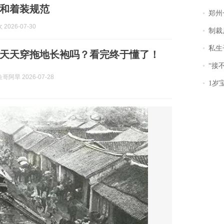
和着装规范
郑州一汉堡店
2026-07-30
制裁
私生子
天天穿拖地长袍吗？看完终于懂了！
“接不到戏
阿旱 2026-07-28
1岁宝宝碰