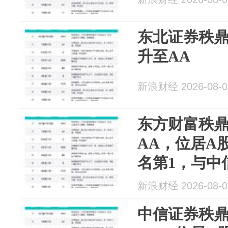
东北证券秩鼎
升至AA
新浪财经 2026-08-0
东方财富秩鼎
AA，位居A
名第1，与中
于同花顺等
新浪财经 2026-08-0
中信证券秩鼎