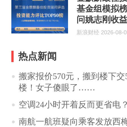
基金组模拟
问姚志刚收益
第一(...
新浪财经 2026-08-0
热点新闻
搬家报价570元，搬到楼下交5
楼！女子傻眼了……
空调24小时开着反而更省电
南航一航班疑向乘客发放西