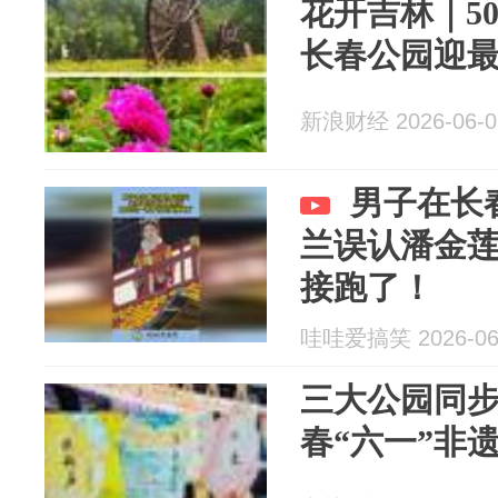
花开吉林｜5
长春公园迎
新浪财经 2026-06-0
男子在长
兰误认潘金
接跑了！
哇哇爱搞笑 2026-06
三大公园同步
春“六一”非