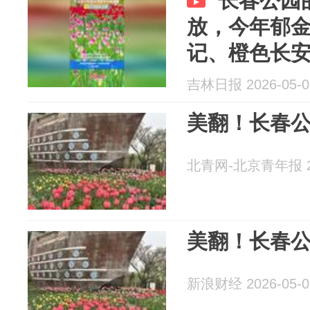
长春公园
放，今年郁
记、橙色长
安、孟菲斯、奥
吉林日报 2026-05-0
美翻！长春
北青网-北京青年报 20
美翻！长春
新浪财经 2026-05-0