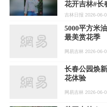
花开吉林#长
海君 一审：杨.
吉林日报 2026-06-0
5000平方
最美赏花季
网易吉林 2026-06-0
长春公园焕
花体验
网易吉林 2026-06-0