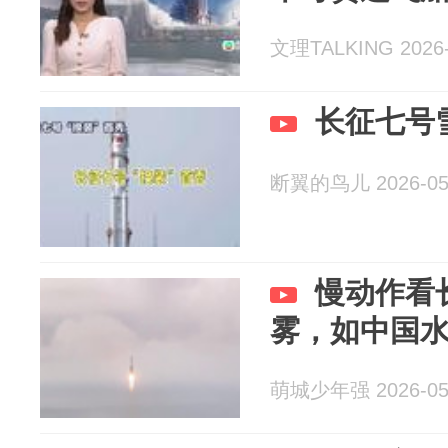
文理TALKING 2026-
长征七号
断翼的鸟儿 2026-05
慢动作看
雾，如中国
萌城少年强 2026-05