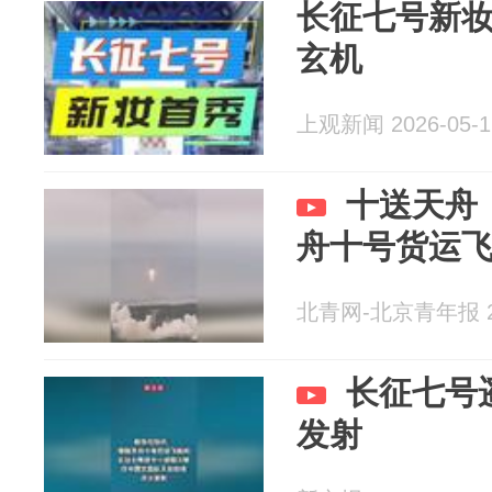
长征七号新
玄机
上观新闻 2026-05-1
十送天舟
舟十号货运
北青网-北京青年报 20
长征七号
发射