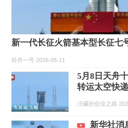
新一代长征火箭基本型长征七
轻舟一号 2026-05-11
5月8日天舟
转运太空快
汪巗的创业之路 2026
新华社消