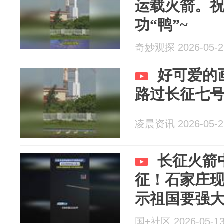
运载火箭。
功“鸭”~
奇妙观探 2026-05-2
好可爱的
路过长征七
凌晨资讯 2026-05-2
长征火箭
征！石家庄
示祖国要强
国+社区 2026-05-1