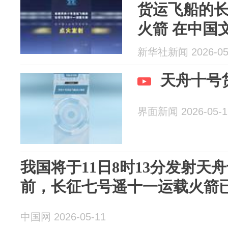
货运飞船的
火箭 在中国
发射
新华社新闻 2026-05
天舟十号
界面新闻 2026-05-1
我国将于11日8时13分发射天
前，长征七号遥十一运载火箭
中国网 2026-05-11