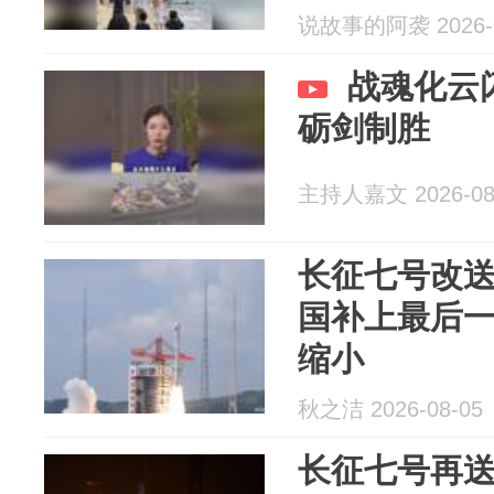
说故事的阿袭 2026-0
战魂化云
砺剑制胜
主持人嘉文 2026-08
长征七号改
国补上最后
缩小
秋之洁 2026-08-05
长征七号再送