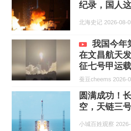
纪录，国人
北海史记 2026-08-0
我国今年
在文昌航天
征七号甲运
蚕豆cheems 2026-0
圆满成功！
空，天链三号 
小城百姓观察 2026-0