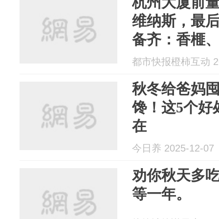
杭州大厦前
维纳斯，最后
备齐：香榧
果……
都市快报橙柿互动 202
秋冬给爸妈
馋！这5个好
在
今日养 2025-12-07
劝你秋天多
等一年。