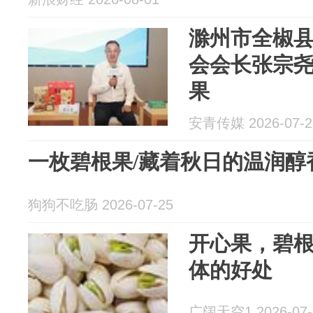
滁州市全椒
会会长张宗尧
果
安青传媒 2026-07-2
一枚碧根果/藏着秋日的温润醇
狗狗不吃肠 2026-07-25
开心果，碧
体的好处
广阔天空1 2026-07-