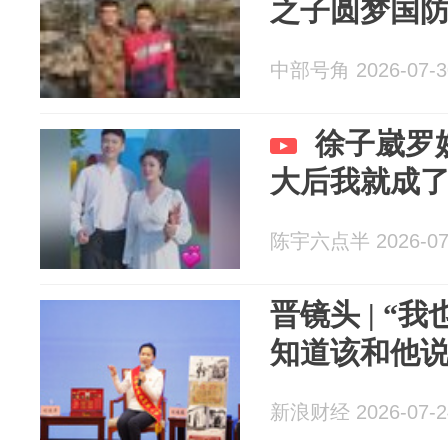
之子圆梦国
中部号角 2026-07-3
徐子崴罗
大后我就成
陈宇六点半 2026-07
晋镜头 | “
知道该和他说
新浪财经 2026-07-2