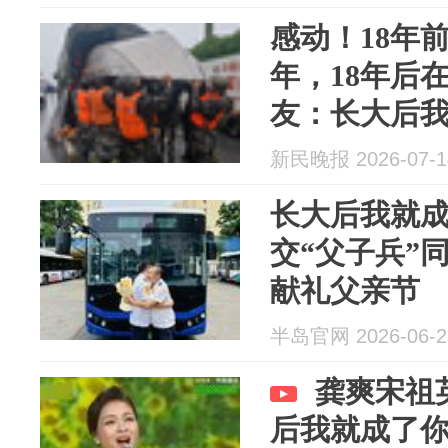
感动！18年
年，18年后
友：长大后
新民晚报 2026-07-1
长大后我就
交“父子兵”
献礼父亲节
半岛官网 2026-06-2
龚爽宋祖
后我就成了