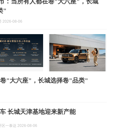
上市：当所有人都在卷"大六座"，长城
类"
2026-08-06
卷"大六座"，长城选择卷"品类"
车 长城天津基地迎来新产能
一泰达 2026-08-06