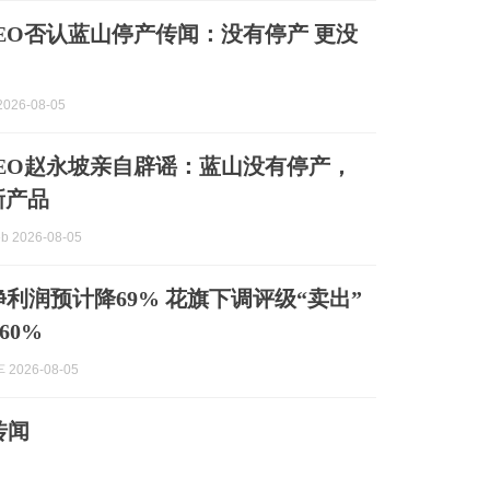
EO否认蓝山停产传闻：没有停产 更没
026-08-05
EO赵永坡亲自辟谣：蓝山没有停产，
新产品
b 2026-08-05
净利润预计降69% 花旗下调评级“卖出”
60%
2026-08-05
传闻