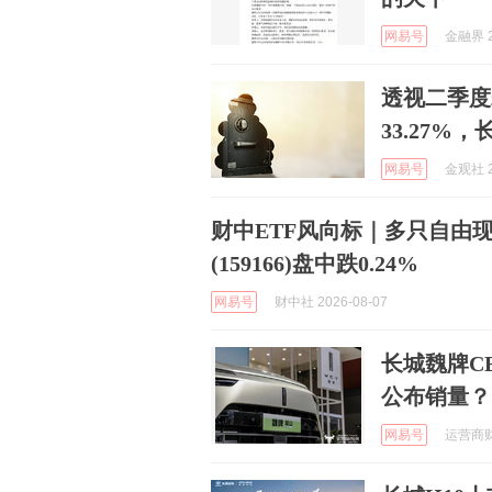
网易号
金融界 2
透视二季度
33.27
网易号
金观社 2
财中ETF风向标｜多只自由现
(159166)盘中跌0.24%
网易号
财中社 2026-08-07
长城魏牌C
公布销量？
网易号
运营商财经