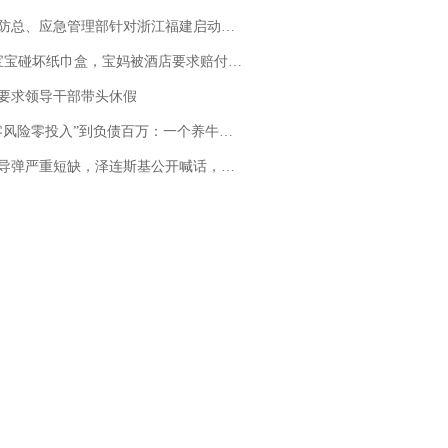
总、应急管理部针对浙江福建启动防汛防台风四级应急响应
坏纸巾盒，宝妈被酒店要求赔付924元！三亚一酒店回复：骨瓷定制！网友一查价格，吵翻了
要求领导干部带头休假
险零投入”到负债百万：一个养牛项目崩盘后，谁该为农户的贷款买单丨红星调查
弹严重短缺，泽连斯基公开喊话，乌克兰失去导弹拦截能力？