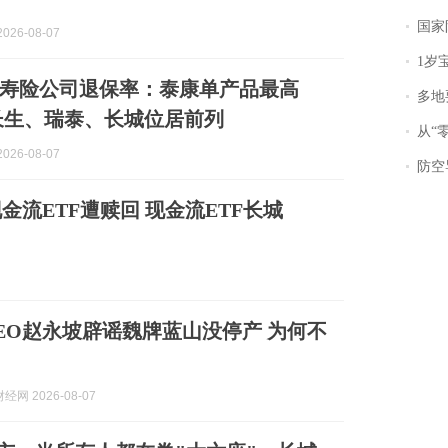
国家防
026-08-07
1岁宝宝碰
寿险公司退保率：泰康单产品最高
多地
%，长生、瑞泰、长城位居前列
从“零风
026-08-07
防空导
金流ETF遭赎回 现金流ETF长城
EO赵永坡辟谣魏牌蓝山没停产 为何不
网 2026-08-07