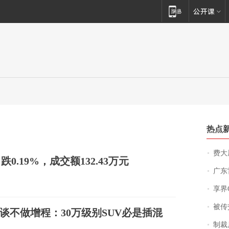
热点
费大厨
跌0.19%，成交额132.43万元
广东雷州
享界
被传交付严重超
谈不做增程：30万级别SUV必是插混
制裁