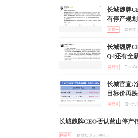
长城魏牌C
有停产规划
网易号
快科技 2
长城魏牌C
Q4还有全
网易号
TechWe
长城官宣:
目标价再跌
网易号
爱卡汽车 
长城魏牌CEO否认蓝山停产
网易号
财联社 2026-08-05