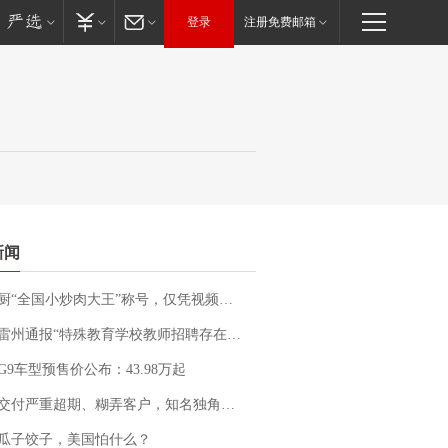
登录
注册免费邮箱
新闻
“全国小炒肉大王”称号，仅凭视频评出？中国烹饪协会回应
通报“特殊教育学校教师招聘存在违规行为”：已启动问责程序 副校长被停职
G9车型预售价公布：43.98万起
期、糊弄客户，知名独角兽车企创始人回应：都没证据，将依法采取措施，“本人长期与美国交管局保持沟通，对方表示肯定”
瓜子饺子，美国怕什么？