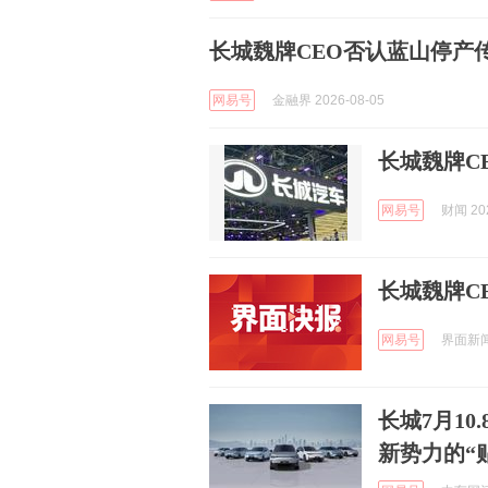
长城魏牌CEO否认蓝山停产
网易号
金融界 2026-08-05
长城魏牌C
网易号
财闻 202
长城魏牌C
网易号
界面新闻 
长城7月10
新势力的“