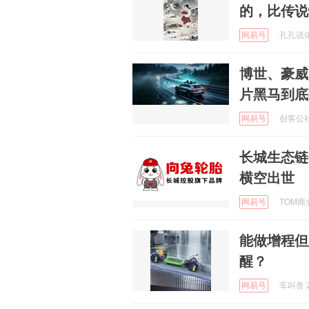
的，比传说
网易号
孔孔说体育
博世、豪威
片黑马到底
网易号
创客公社
长城生态链
横空出世
网易号
TOM商业
能做增程但
醒？
网易号
车叫兽 2