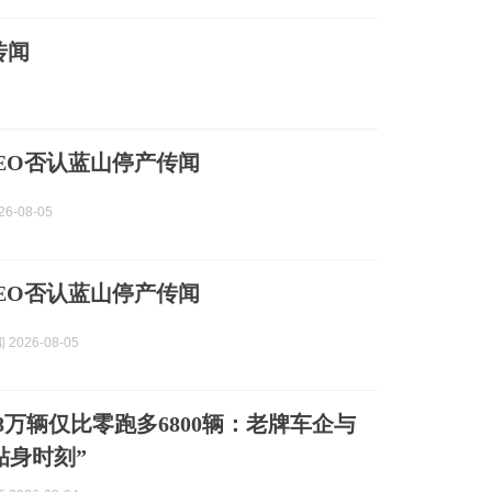
传闻
EO否认蓝山停产传闻
6-08-05
EO否认蓝山停产传闻
2026-08-05
.8万辆仅比零跑多6800辆：老牌车企与
贴身时刻”