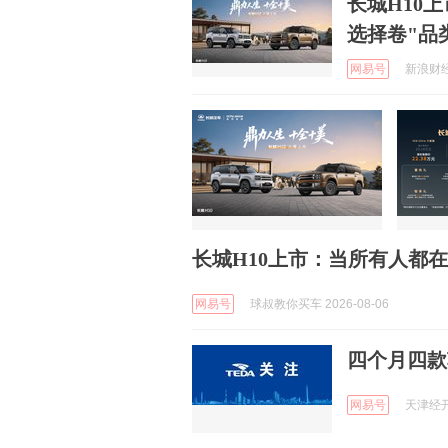
长城H10
选择卷"品
网易号
新浪财经 
长城H10上市：当所有人都在
网易号
球叔教你买车 2026-08-06
四个月四款
网易号
天津经开区