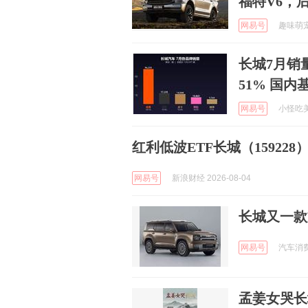
福特V6，
网易号
趣味萌宠的
长城7月销量
51% 国
网易号
小怪吃美食
红利低波ETF长城（159228）
网易号
新浪财经 2026-08-04
长城又一款
网易号
汽车消费P
孟姜女哭长