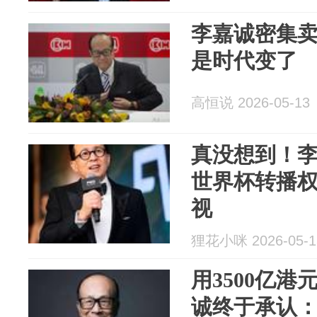
李嘉诚密集
是时代变了
高恒说 2026-05-13
真没想到！李
世界杯转播
视
狸花小咪 2026-05-1
用3500亿
诚终于承认