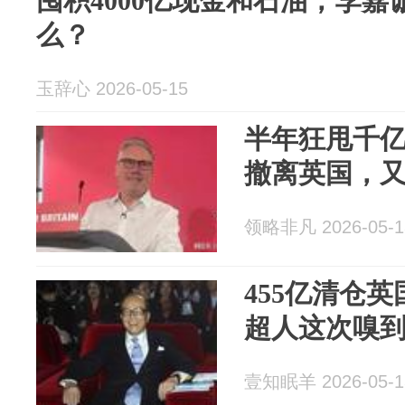
囤积4000亿现金和石油，李
么？
玉辞心 2026-05-15
半年狂甩千
撤离英国，
领略非凡 2026-05-1
455亿清仓
超人这次嗅
壹知眠羊 2026-05-1