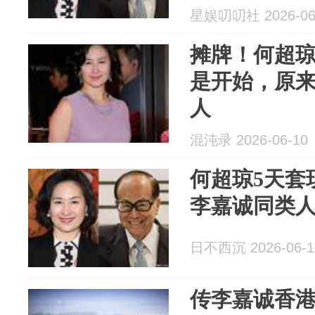
星娱叨叨社 2026-06
摊牌！何超琼
是开始，原
人
混沌录 2026-06-10
何超琼5天套
李嘉诚同类
日不西沉 2026-06-1
传李嘉诚香