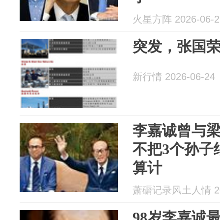
火星方阵 2026-06-2
突发，张国荣
新行情 2026-06-24
李嘉诚曾与
不把3个孙子
算计
萧磭记录风土人情 202
98岁李嘉诚