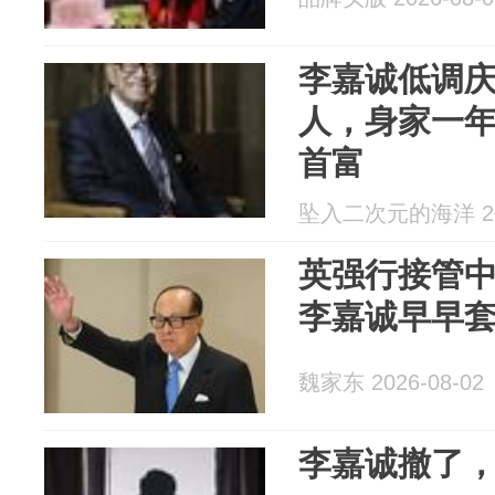
李嘉诚低调
人，身家一年
首富
坠入二次元的海洋 202
英强行接管
李嘉诚早早
魏家东 2026-08-02
李嘉诚撤了