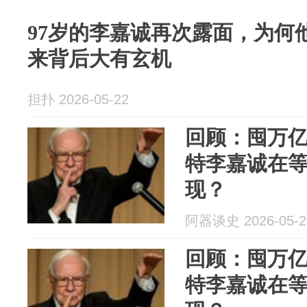
97岁的李嘉诚再次露面，为何
来背后大有玄机
担扑 2026-05-22
回顾：囤万
特李嘉诚在
现？
阿器谈史 2026-05-2
回顾：囤万
特李嘉诚在