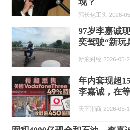
现？
郭长包工头 2026-05
97岁李嘉诚
奕驾驶“新玩
新浪财经 2026-05-2
年内套现超1
李嘉诚，在
天下潮商 2026-05-1