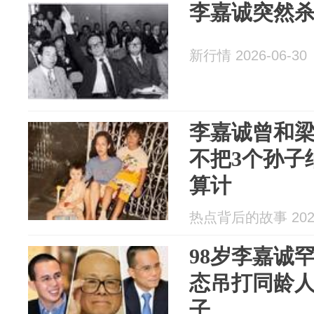
李嘉诚突然
新行情 2026-06-30
李嘉诚曾和
不把3个孙子
算计
热点背后的故事 2026
98岁李嘉诚
态吊打同龄
子