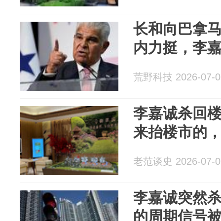
长和向巴拿马
内力挺，李
荒野科技 2026-07-0
李嘉诚杀回
来抬楼市的
老范谈史 2026-07-0
李嘉诚突然
的周期信号