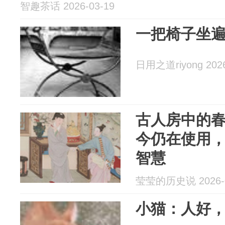
智趣茶话 2026-03-19
一把椅子坐
日用之道riyong 2026
古人房中的
今仍在使用
智慧
莹莹的历史说 2026-0
小猫：人好