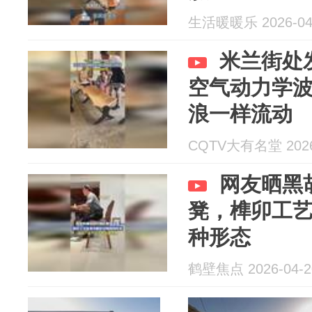
生活暖暖乐 2026-04
米兰街处
空气动力学
浪一样流动
CQTV大有名堂 2026
网友晒黑
凳，榫卯工
种形态
鹤壁焦点 2026-04-2