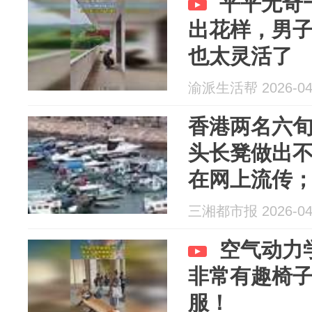
平平无奇
出花样，男子
也太灵活了
渝派生活帮 2026-04
香港两名六
头长凳做出
在网上流传；
案，将于下
三湘都市报 2026-04
空气动力
非常有趣椅
服！