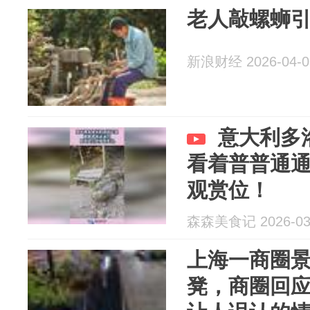
老人敲螺蛳
新浪财经 2026-04-0
意大利多
看着普普通
观赏位！
森森美食记 2026-03
上海一商圈
凳，商圈回