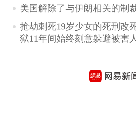
美国解除了与伊朗相关的制
抢劫刺死19岁少女的死刑改
狱11年间始终刻意躲避被害