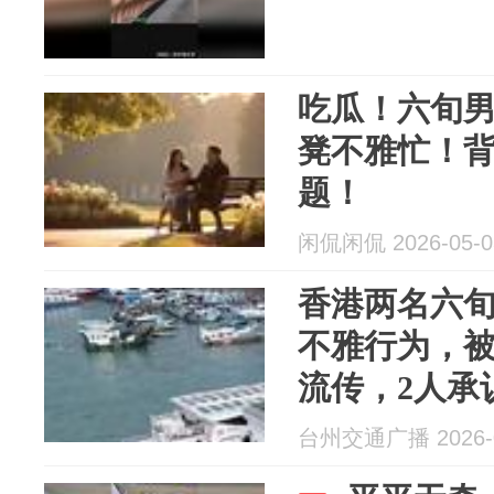
吃瓜！六旬
凳不雅忙！
题！
闲侃闲侃 2026-05-0
香港两名六
不雅行为，
流传，2人承
月判刑
台州交通广播 2026-0