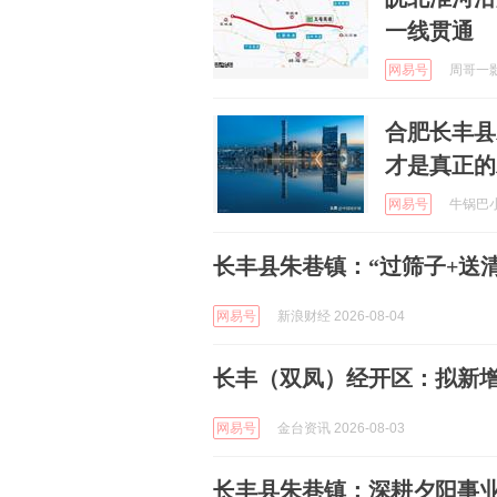
一线贯通
网易号
周哥一影视
合肥长丰县
才是真正的
网易号
牛锅巴小钒
长丰县朱巷镇：“过筛子+送清
网易号
新浪财经 2026-08-04
长丰（双凤）经开区：拟新增
网易号
金台资讯 2026-08-03
长丰县朱巷镇：深耕夕阳事