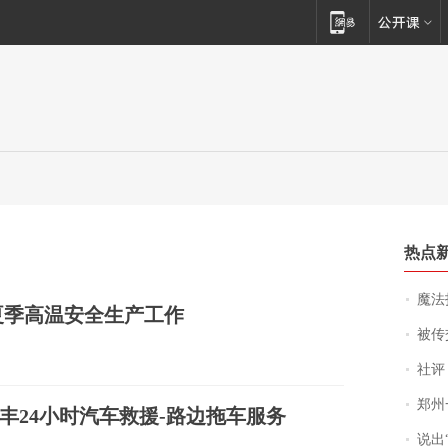
热点
魔法打败魔
夏季高温安全生产工作
被传交付严重超
社评
郑州一汉堡店
长丰24小时汽车救援-路边拖车服务
说出“给我