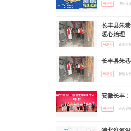
网易号
博途技术拖
长丰县朱巷
暖心治理
网易号
新浪财经 
长丰县朱巷
网易号
新浪财经 
安徽长丰：
网易号
金台资讯 
皖北淮河沿