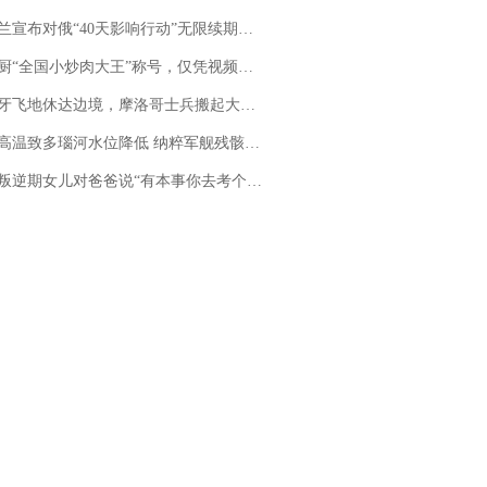
布对俄“40天影响行动”无限续期，7月两国对轰数据均创纪录
“全国小炒肉大王”称号，仅凭视频评出？中国烹饪协会回应
休达边境，摩洛哥士兵搬起大石块投向移民引争议，此前一天内数万人从摩洛哥涌入西班牙
高温致多瑙河水位降低 纳粹军舰残骸重见天日
儿对爸爸说“有本事你去考个研究生”，44岁职场“老登”一战上岸“985”；父亲坦言拒绝空想，常年保持每月读6本书的习惯