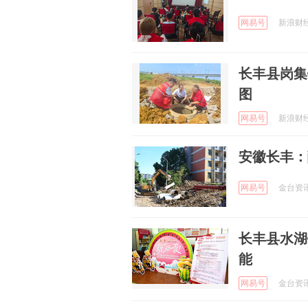
网易号
新浪财经 
长丰县岗集
图
网易号
新浪财经 
安徽长丰：
网易号
金台资讯 
长丰县水湖
能
网易号
金台资讯 