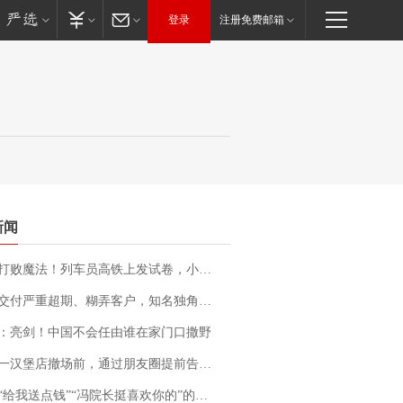
登录
注册免费邮箱
新闻
法！列车员高铁上发试卷，小朋友一秒静音，12306回应：列车员个人行为，不是铁路规定
期、糊弄客户，知名独角兽车企创始人回应：都没证据，将依法采取措施，“本人长期与美国交管局保持沟通，对方表示肯定”
：亮剑！中国不会任由谁在家门口撒野
撤场前，通过朋友圈提前告知逐一退费，有顾客仅剩1元也全被退回，分文不少；顾客：言而有信，让人感动
送点钱”“冯院长挺喜欢你的”的执行局局长被停职，被骚扰的当事人还有问题待解决