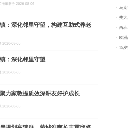
车服务 2026-08-06
乌克兰宣
费大厨
镇：深化邻里守望，构建互助式养老
西班牙飞地
欧洲
2026-08-05
15岁叛逆期女
镇：深化邻里守望
2026-08-05
聚力家教提质效深耕友好护成长
2026-08-05
岸规划高速群，蒙城淮南长丰霍邱将