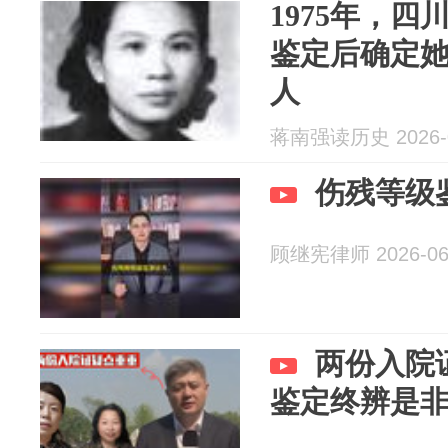
1975年，
鉴定后确定
人
蒋南强读历史 2026-0
伤残等级
顾继宪律师 2026-06
两份入院
鉴定终辨是