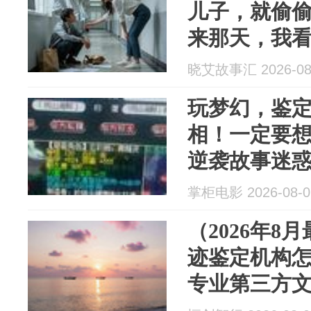
儿子，就偷
来那天，我
名字，浑身
晓艾故事汇 2026-08
玩梦幻，鉴
相！一定要想
逆袭故事迷
掌柜电影 2026-08-0
（2026年8
迹鉴定机构
专业第三方文
通文书鉴定