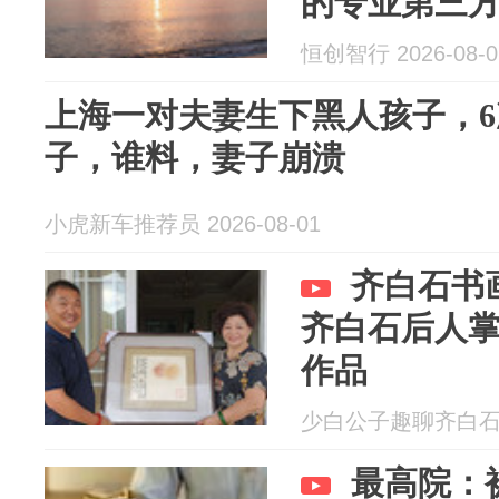
的专业第三方
兴通文书鉴
恒创智行 2026-08-0
间鉴定
上海一对夫妻生下黑人孩子，6
子，谁料，妻子崩溃
小虎新车推荐员 2026-08-01
齐白石书
齐白石后人
作品
少白公子趣聊齐白石 20
最高院：