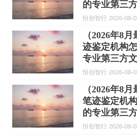
的专业第三方
兴通文书鉴
恒创智行 2026-08-0
间鉴定
（2026年8
迹鉴定机构
专业第三方文
通文书鉴定
恒创智行 2026-08-0
鉴定
（2026年8
笔迹鉴定机
的专业第三方
兴通文书鉴
恒创智行 2026-08-0
间鉴定