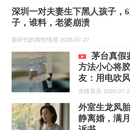
深圳一对夫妻生下黑人孩子，6
子，谁料，老婆崩溃
新时代的两性情感 2026-07-27
茅台真假
方法小心将
友：用电吹
先锋音乐 2026-07-2
外室生龙凤
静离婚，满
诉书