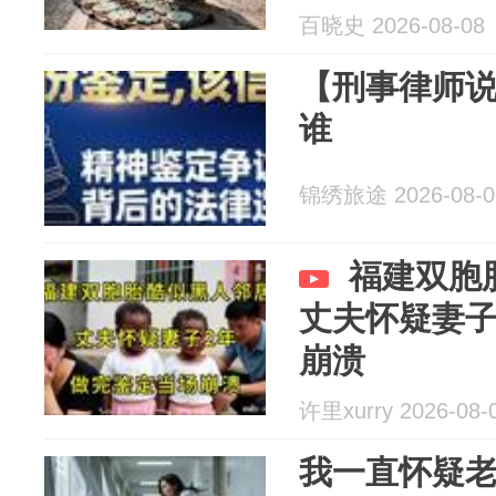
东西你从哪
百晓史 2026-08-08
【刑事律师
谁
锦绣旅途 2026-08-0
福建双胞
丈夫怀疑妻
崩溃
许里xurry 2026-08-
我一直怀疑老