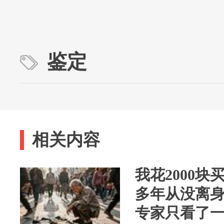
鉴定
相关内容
我花2000块
多年从没离
专家只看了