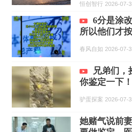
兴通文书鉴
恒创智行 2026-07-3
间鉴定
6分是涂
所以他们才
春风自如 2026-07-3
兄弟们，
你鉴定一下
驴蛋探案 2026-07-3
她赌气说前