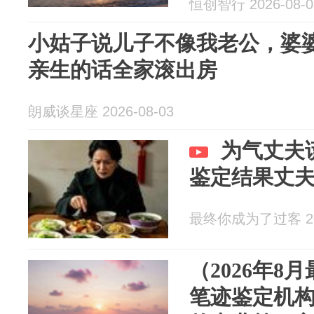
恒创智行 2026-08-0
鉴定
小姑子说儿子不像我老公，婆婆
亲生的话全家滚出房
朗威谈星座 2026-08-03
为气丈夫
鉴定结果丈
最终你成为了过客 202
（2026年8
笔迹鉴定机