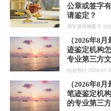
公章或签字
请鉴定？
周军律师聊案子 2026
（2026年8
迹鉴定机构
专业第三方文
通文书鉴定
恒创智行 2026-07-3
鉴定
（2026年8
笔迹鉴定机
的专业第三方