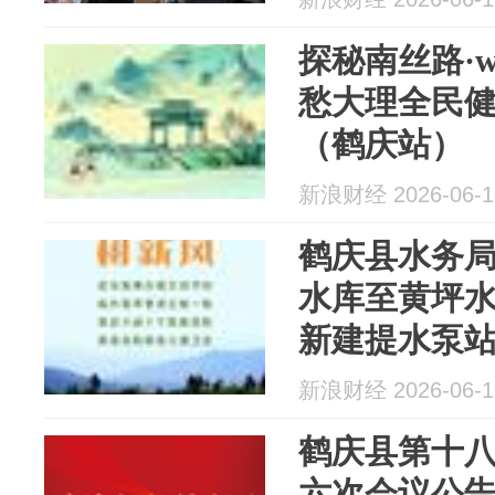
探秘南丝路·wa
愁大理全民
（鹤庆站）
新浪财经 2026-06-1
鹤庆县水务
水库至黄坪
新建提水泵
新浪财经 2026-06-1
鹤庆县第十
六次会议公