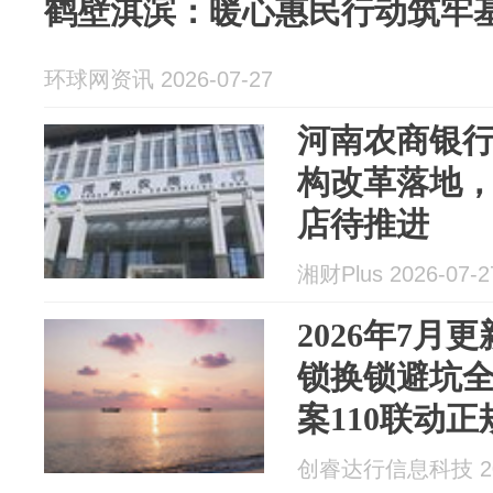
鹤壁淇滨：暖心惠民行动筑牢
环球网资讯 2026-07-27
河南农商银
构改革落地
店待推进
湘财Plus 2026-07-2
2026年7月
锁换锁避坑
案110联动
码锁汽车锁
创睿达行信息科技 202