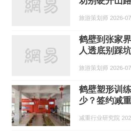
劝别硬开山
旅游策划师 2026-07
鹤壁到张家
人透底别踩
旅游策划师 2026-07
鹤壁塑形训
少？签约减
减重行业研究院 2026