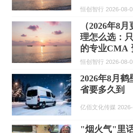
室内空气及
恒创智行 2026-08-0
（2026年8
理怎么选：
的专业CMA
森安醛甲醛
恒创智行 2026-08-0
环境治理
2026年8月
省要多久到
亿佰文化传媒 2026-0
"烟火气"里