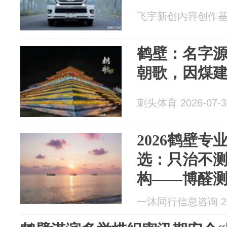
飞宇新创内容创作基地 2
鹤壁：名字
朝歌，因煤
刺头体育 2026-07-3
2026鹤壁
选：只治不
构——博醛
治理
一沐同行信息咨询 202