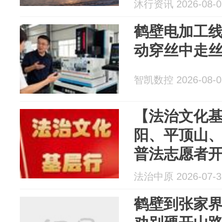
补漏
沐行资讯 2026-08-0
鹤壁电加工
动穿丝中走
智凯数控 2026-08-0
【法治文化
阳、平顶山
普法志愿者
法治中原 2026-07-3
鹤壁到张家