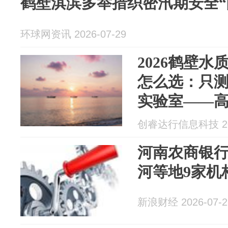
鹤壁淇滨多举措织密汛期安全“
环球网资讯 2026-07-29
2026鹤壁
怎么选：只
实验室——
检测
创睿达行信息科技 202
河南农商银
河等地9家机
新浪财经 2026-07-2