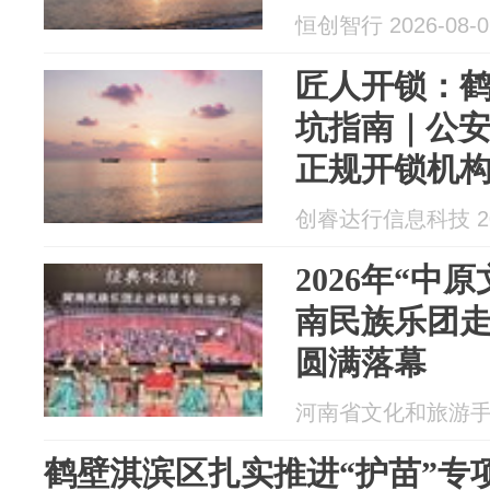
恒创智行 2026-08-0
匠人开锁：
坑指南｜公安备
正规开锁机构
8月新更】
创睿达行信息科技 202
2026年“中
南民族乐团
圆满落幕
河南省文化和旅游手机报
鹤壁淇滨区扎实推进“护苗”专