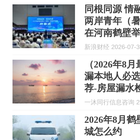
同根同源 情融
两岸青年（
在河南鹤壁
新浪财经 2026-07-3
（2026年8
漏本地人必
荐-房屋漏水
卫生间厨房
一沐同行信息咨询 202
测精准测漏
2026年8月
城怎么约