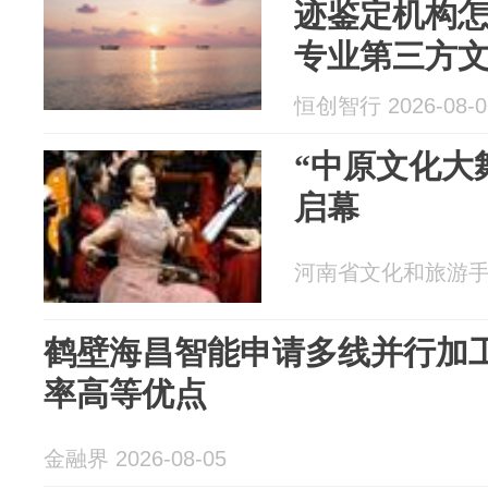
迹鉴定机构
专业第三方文
通文书鉴定
恒创智行 2026-08-0
鉴定
“中原文化大
启幕
河南省文化和旅游手机报
鹤壁海昌智能申请多线并行加
率高等优点
金融界 2026-08-05