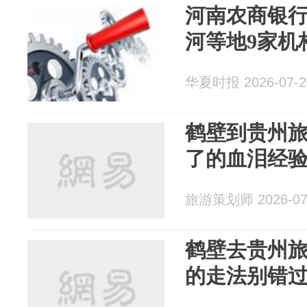
河南农商银
河等地9家机
华夏时报 2026-07-2
鹤壁到贵州
了的血泪经
旅游策划师 2026-07
鹤壁去贵州
的走法别错