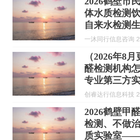
2026鹤壁市
体水质检测
自来水检测
三方实地测
一沐同行信息咨询 202
（2026年8
醛检测机构
专业第三方
检测及公共
创睿达行信息科技 202
2026鹤壁
检测、不做治
质实验室—