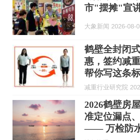
市"摆摊"宣
大象新闻 2026-08-0
鹤壁全封闭
惠，签约减
帮你写这条
吗？
减重行业研究院 2026
2026鹤壁
准定位漏点
—— 万检防