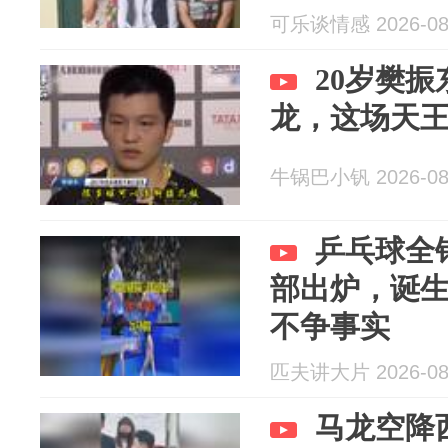
可乐谈情感 2026-08
20岁樊振
龙，这场天
牛锅巴小钒 2026-08
乒乓球全
部出炉，诞生
不争事实
匹夫讲大片 2026-08
马龙空降