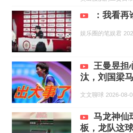
：我看再
娱乐圈的笔娱君 2026
王曼昱担
汰，刘国梁
文文聊球 2026-08-0
马龙神仙
板，龙队这