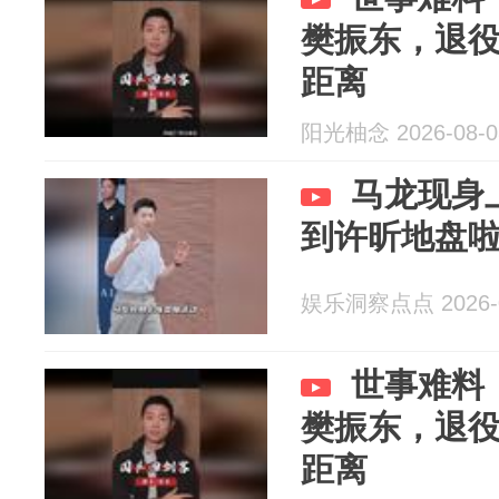
樊振东，退
距离
阳光柚念 2026-08-0
马龙现身
到许昕地盘
娱乐洞察点点 2026-0
世事难料
樊振东，退
距离