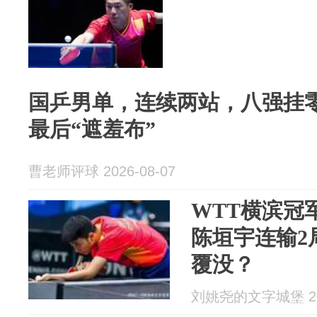
国乒男单，连续两站，八强挂
最后“遮羞布”
曹老师评球 2026-08-07
WTT横滨冠军
陈垣宇连输2
覆没？
刘姚尧的文字城堡 202