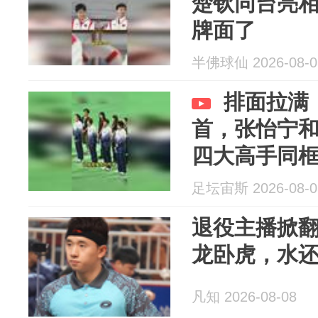
楚钦同台亮
牌面了
半佛球仙 2026-08-0
排面拉满
首，张怡宁
四大高手同
足坛宙斯 2026-08-0
退役主播掀
龙卧虎，水
凡知 2026-08-08