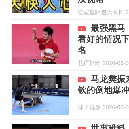
寝室显眼包大队长 202
最强黑马
看好的情况
名
花语轻吟 2026-08-0
马龙樊振
钦的倒地爆冲
林子说事 2026-08-0
世事难料