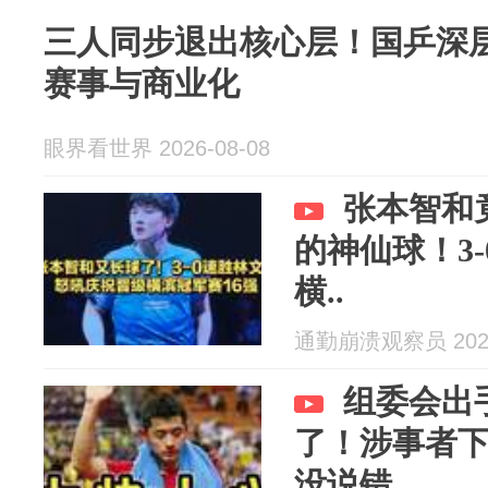
三人同步退出核心层！国乒深
赛事与商业化
眼界看世界 2026-08-08
张本智和
的神仙球！3
横..
通勤崩溃观察员 2026
组委会出
了！涉事者
没说错