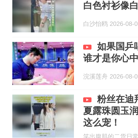
白色衬衫像
白沙怡鸥 2026-08-0
如果国乒
谁才是你心中
浣溪莲舟 2026-08-0
粉丝在迪
夏露珠圆玉
这么宠！
笑出腹肌的二货日常 20