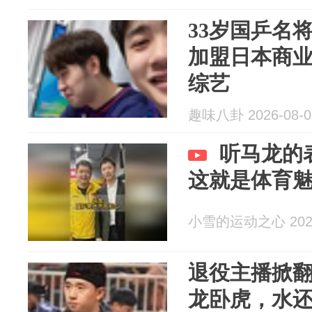
33岁国乒名
加盟日本商
综艺
趣味八卦 2026-08-0
听马龙的
这就是体育
小雪的运动之心 2026
退役主播掀
龙卧虎，水