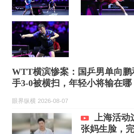
WTT横滨惨案：国乒男单向鹏
手3-0被横扫，年轻小将输在哪
眼界纵横 2026-08-07
上海活动
张妈生脸，