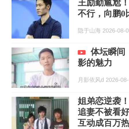
王励勤尴尬
不行，向鹏0
隐于山海 2026-08-0
体坛瞬间
影的魅力
月影依风d 2026-08-
姐弟恋逆袭
追妻不被看
互动成百万