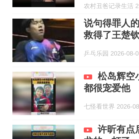
农村丑爸记录生活 202
说句得罪人
救得了王楚
乒乓乐园 2026-08-0
松岛辉空
都很宠爱他
七怪看世界 2026-08
许昕有点