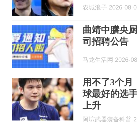
农城浪子 2026-08-0
曲靖中膳央
司招聘公告
马龙生活网 2026-08
用不了3个月
球最好的选
上升
阿坹武器装备科普 202