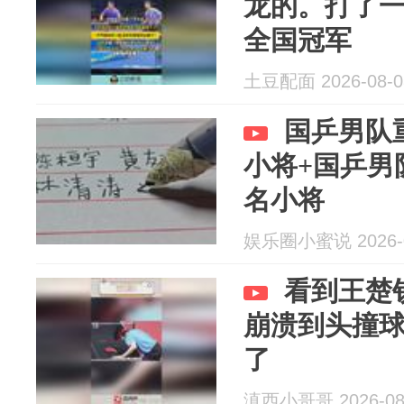
龙的。打了
全国冠军
土豆配面 2026-08-0
国乒男队
小将+国乒男
名小将
娱乐圈小蜜说 2026-0
看到王楚
崩溃到头撞
了
滇西小哥哥 2026-08