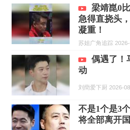
梁靖崑0
急得直挠头
凝重！
苏姐广角追踪 2026-0
偶遇了！
动
刘蕳爱下厨 2026-08
不是1个是3
将全部离开