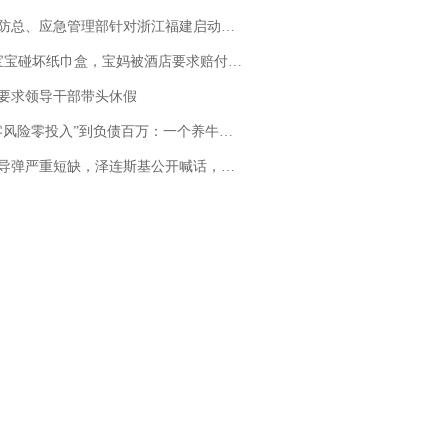
总、应急管理部针对浙江福建启动防汛防台风四级应急响应
坏纸巾盒，宝妈被酒店要求赔付924元！三亚一酒店回复：骨瓷定制！网友一查价格，吵翻了
要求领导干部带头休假
险零投入”到负债百万：一个养牛项目崩盘后，谁该为农户的贷款买单丨红星调查
弹严重短缺，泽连斯基公开喊话，乌克兰失去导弹拦截能力？