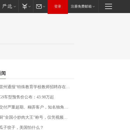
登录
注册免费邮箱
新闻
通报“特殊教育学校教师招聘存在违规行为”：已启动问责程序 副校长被停职
G9车型预售价公布：43.98万起
期、糊弄客户，知名独角兽车企创始人回应：都没证据，将依法采取措施，“本人长期与美国交管局保持沟通，对方表示肯定”
“全国小炒肉大王”称号，仅凭视频评出？中国烹饪协会回应
瓜子饺子，美国怕什么？