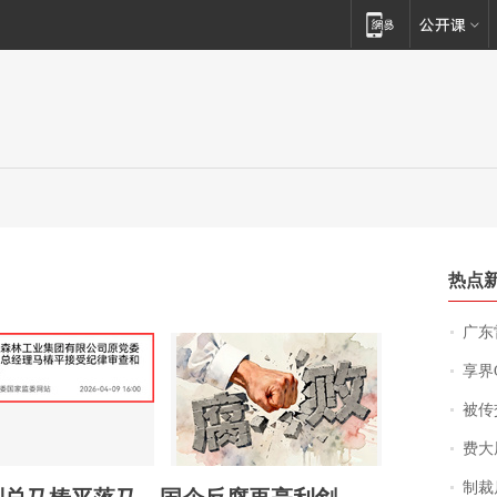
热点
广东雷州
享界
被传交付严重超
费大厨
制裁