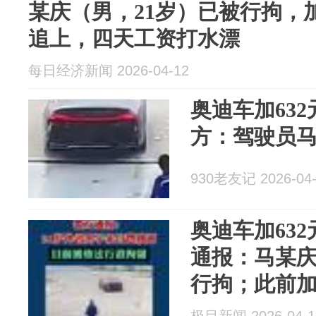
某庆（男，21岁）已被行拘，
追上，四天工资打水漂
每日经济新闻 2026-04-12
奥迪车加63
方：驾驶员
930老友记 2026-04-
奥迪车加63
通报：马某庆
行拘；此前加
追上，四天