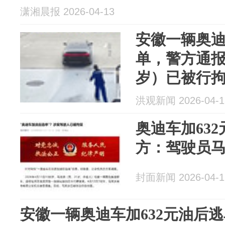
潇湘晨报 2026-04-13
安徽一辆奥迪
单，警方通报
岁）已被行拘
次没追上，
洪观新闻 2026-04-1
奥迪车加63
方：驾驶员
封面新闻 2026-04-1
安徽一辆奥迪车加632元油后