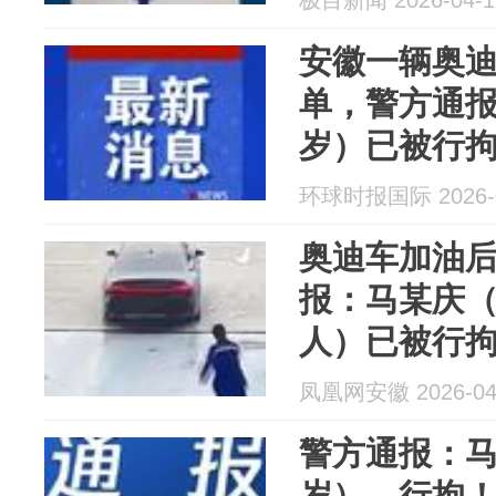
极目新闻 2026-04-1
安徽一辆奥迪
单，警方通报
岁）已被行拘
次没追上，
环球时报国际 2026-0
奥迪车加油
报：马某庆（
人）已被行
凤凰网安徽 2026-04
警方通报：马
岁），行拘