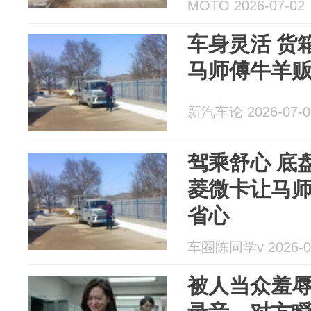
MOTO 2026-07-02
车身灵活 货
马师傅牛羊
新汽车论 2026-07-0
驾乘舒心 底
菱微卡让马
省心
车圈陈同学v 2026-0
被人当众羞