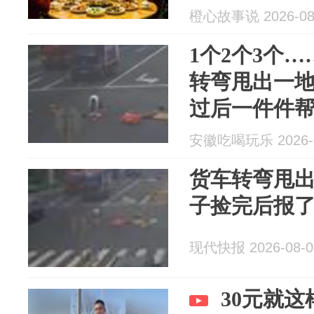
看了一眼当
橙心故事说 2026-08
1个2个3个…
转弯甩出一
过后一件件
安徽吃喝玩乐 2026-0
货车转弯甩
子捡完后报
现代快报 2026-08-0
30元就