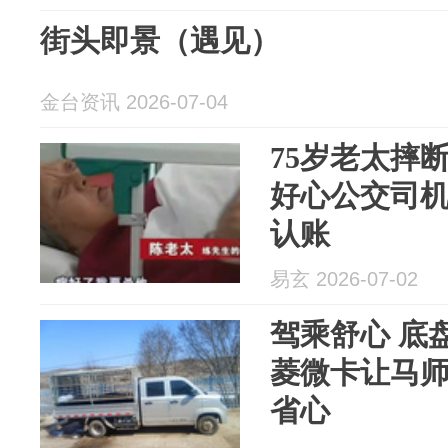
街头即景（遇见）
金台资讯 2026-07-04
75岁老太摔
好心公交司
认账
易玄 2026-07-02
驾乘舒心 底
菱微卡让马
省心