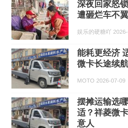
深夜回家怒
遭砸烂车不
娱乐的硬糖吖 2026-0
能耗更经济 
微卡长途续
MOTO 2026-07-09
摆摊运输选
适？祥菱微
意人