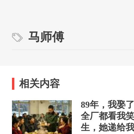
马师傅
相关内容
89年，我娶
全厂都看我
生，她递给