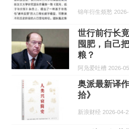
锦年衍生烦愁 2026-0
世行前行长
囤肥，自己
粮？
阿凫爱吐槽 2026-05
奥派最新译
拾》
新浪财经 2026-04-2