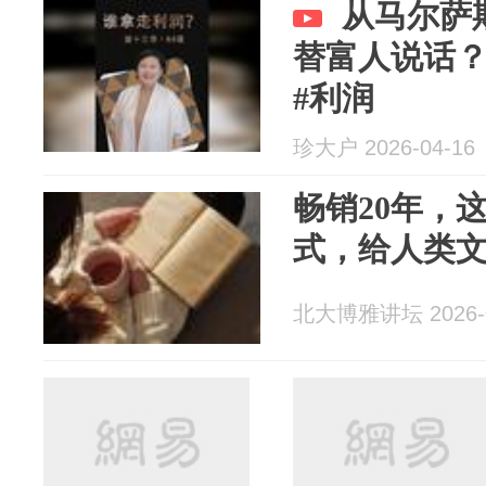
从马尔萨
替富人说话
#利润
珍大户 2026-04-16
畅销20年，
式，给人类
北大博雅讲坛 2026-0