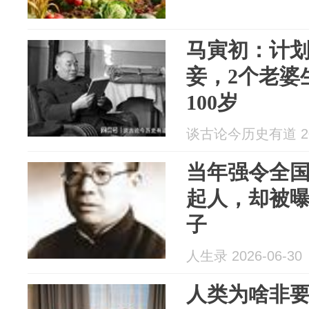
马寅初：计划
妾，2个老婆
100岁
谈古论今历史有道 202
当年强令全
起人，却被
子
人生录 2026-06-30
人类为啥非