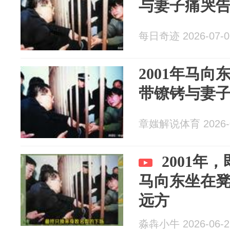
与妻子痛哭
每日奇迹 2026-07-0
2001年马
带镣铐与妻
章媸解说体育 2026-0
2001年
马向东坐在
远方
淼犇小牛 2026-06-2