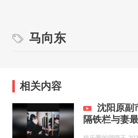
马向东
相关内容
沈阳原副
隔铁栏与妻
娱乐圈的哔哔王 2026