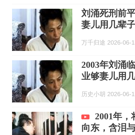
刘涌死刑前
妻儿用几辈
万千归途 2026-06-1
2003年刘
业够妻儿用
历史小胡 2026-06-1
2001年
向东，含泪