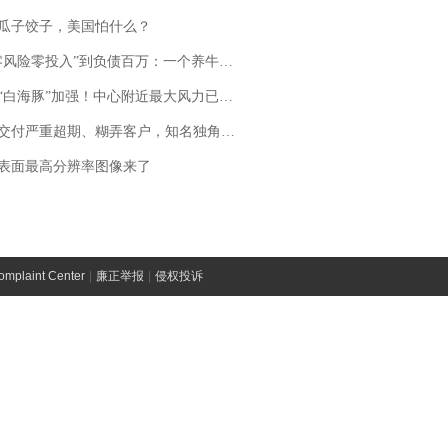
瓜子饺子，美国怕什么？
险零投入”到负债百万：一个养牛项目崩盘后，谁该为农户的贷款买单丨红星调查
白海豚”加强！中心附近最大风力已达15级 最新研判
期、糊弄客户，知名独角兽车企创始人回应：都没证据，将依法采取措施，“本人长期与美国交管局保持沟通，对方表示肯定”
表面最高分辨率图像来了
laint Center
|
廉正举报
|
侵权投诉