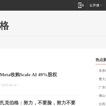
格
热点
享界
ta收购Scale AI 49%股权
费大厨
2025-06-14
广东雷州
佛山一中学
扎克伯格：努力，不要脸，努力不要
台风“