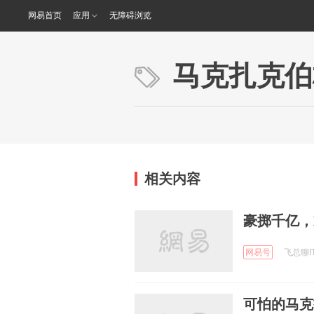
网易首页
应用
无障碍浏览
马克扎克伯
相关内容
豪掷千亿，Me
网易号
飞总聊IT 
可怕的马克