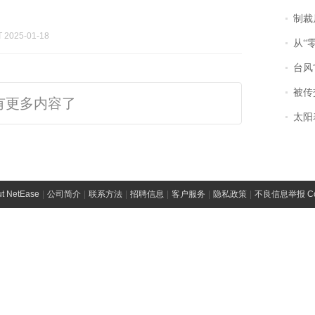
制裁
2025-01-18
从“零风
台风“
被传交付严重超
有更多内容了
太阳
t NetEase
|
公司简介
|
联系方法
|
招聘信息
|
客户服务
|
隐私政策
|
不良信息举报 Comp