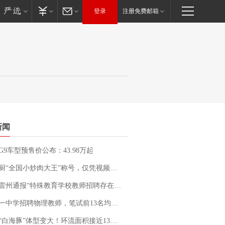
登录
注册免费邮箱
新闻
G9车型预售价公布：43.98万起
“全国小炒肉大王”称号，仅凭视频评出？中国烹饪协会回应
通报“特殊教育学校教师招聘存在违规行为”：已启动问责程序 副校长被停职
招聘物理教师，笔试前13名均遭淘汰？教育局：已叫停招聘，成立调查组全面核查
白海豚”体型变大！环流面积接近13个浙江那么大