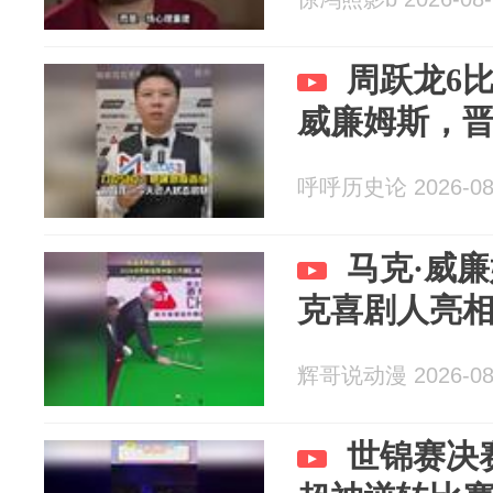
周跃龙6比
威廉姆斯，晋
呼呼历史论 2026-08
马克·威
克喜剧人亮
辉哥说动漫 2026-08
世锦赛决