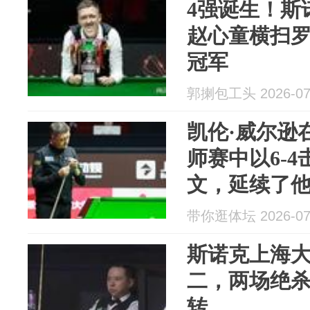
4强诞生！斯
赵心童横扫罗
冠军
郭揦包工头 2026-07
凯伦·威尔逊在
师赛中以6-4
文，延续了他
胜纪录
带你逛体坛 2026-07
斯诺克上海
二，两场绝
转