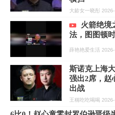
大龄女一晓彤 2026-0
火箭绝境
法，图图顿
薛艳艳爱生活 2026-0
斯诺克上海大师
强出2席，赵
出战
王稱吃吃喝喝 2026-0
6比0！赵心童零封罗伯逊晋级