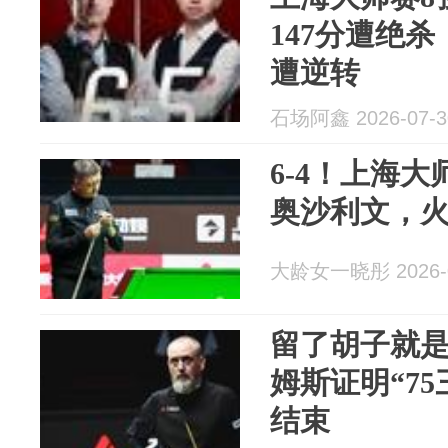
147分遭绝杀
遭逆转
石场阿鑫 2026-07-3
6-4！上海
奥沙利文，
大龄女一晓彤 2026-0
留了胡子就是
姆斯证明“7
结束