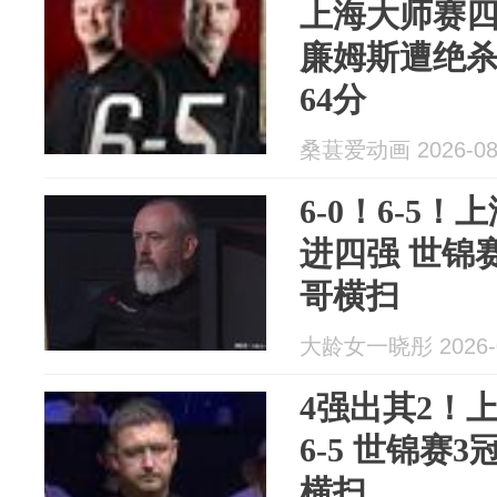
上海大师赛
廉姆斯遭绝
64分
桑葚爱动画 2026-08
6-0！6-5
进四强 世锦
哥横扫
大龄女一晓彤 2026-0
4强出其2！上
6-5 世锦赛
横扫