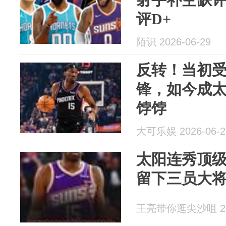
评D+
陌识 2026-06-29
反转！当初
锋，如今成太
饽饽
大可乐娱 2026-06-2
太阳连秀顶级操
留下三员大将
王亮带你逛尖沙咀 202