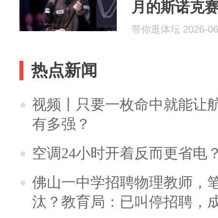
月的斯诺克
的交织
带你逛体坛 2026-06
热点新闻
视频丨只要一枚命中就能让航母
有多强？
空调24小时开着反而更省电
佛山一中学招聘物理教师，笔
汰？教育局：已叫停招聘，