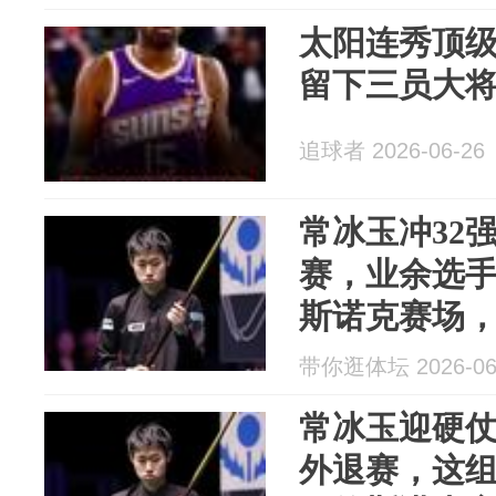
太阳连秀顶级
留下三员大将
追球者 2026-06-26
常冰玉冲32
赛，业余选手
斯诺克赛场
角斗场
带你逛体坛 2026-06
常冰玉迎硬
外退赛，这组