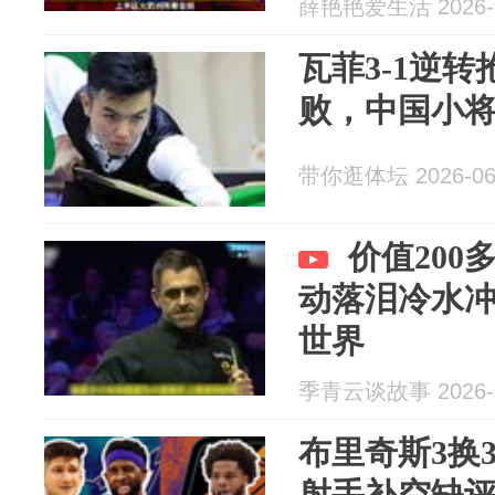
薛艳艳爱生活 2026-0
瓦菲3-1逆转
败，中国小
带你逛体坛 2026-06
价值20
动落泪冷水
世界
季青云谈故事 2026-0
布里奇斯3换
射手补空缺评