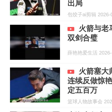
出局
包饺子ai剪辑 2026-0
火箭与老
双剑合璧
薛艳艳爱生活 2026-0
火箭塞大
连续反做惊
定五百万
篮球人物故事会 2026