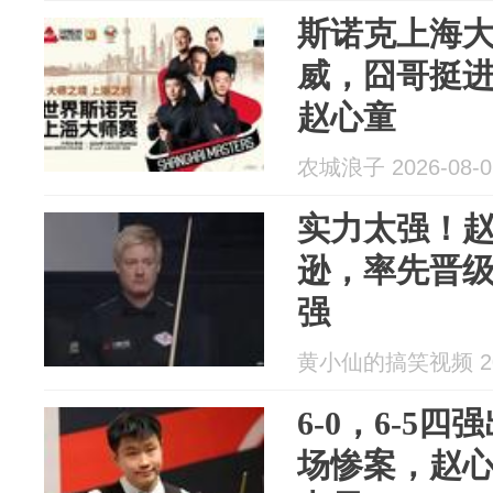
斯诺克上海大
威，囧哥挺
赵心童
农城浪子 2026-08-0
实力太强！赵
逊，率先晋级
强
黄小仙的搞笑视频 202
6-0，6-5
场惨案，赵心