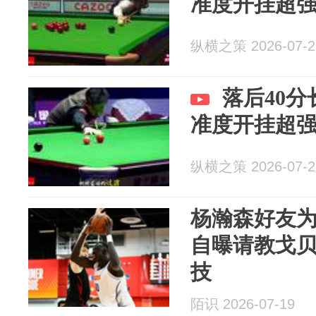
准度开挂超
纵横之策 2026-07-2
落后40
准度开挂超
纵横之策 2026-07-2
杨瀚森好友
自曝请教戈贝
技
陌识 2026-07-19