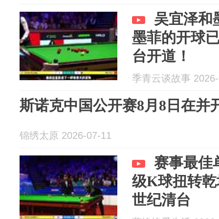
吴宜泽和
墨菲的开球
台开道！
季青云谈故事 2026-0
斯诺克中国公开赛8月8日在并
锦绣太原 2026-07-11
赛事最佳
级K球扭转乾
世纪清台