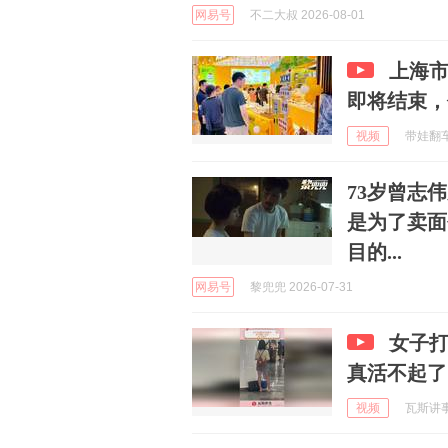
网易号
不二大叔 2026-08-01
上海
即将结束，
视频
带娃翻车老
73岁曾志
是为了卖面
目的...
网易号
黎兜兜 2026-07-31
女子
真活不起了
视频
瓦斯讲事 