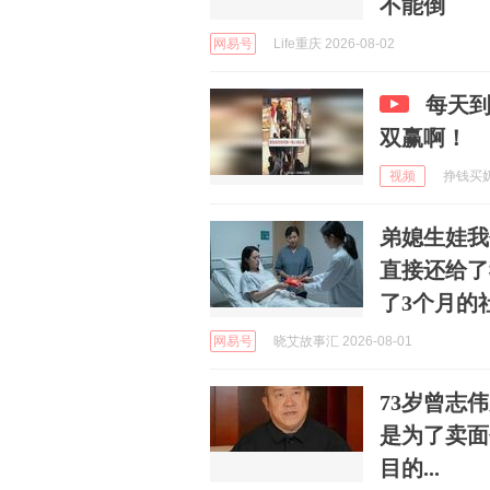
不能倒
网易号
Life重庆 2026-08-02
每天
双赢啊！
视频
挣钱买奶粉
弟媳生娃我
直接还给了
了3个月的
网易号
晓艾故事汇 2026-08-01
73岁曾志
是为了卖面
目的...