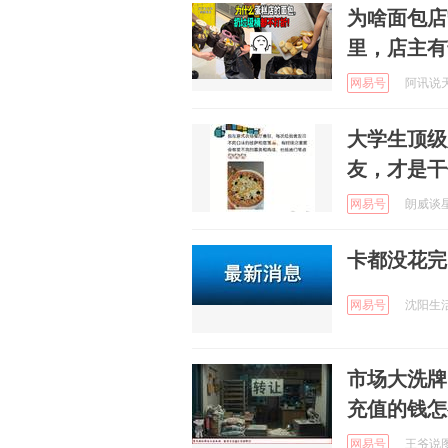
为啥面包店
里，店主有
网易号
阿讯说天下
大学生顶级
友，才是干
网易号
朗威谈星座
卡都没花完
网易号
沈阳生活圈
市场大洗牌
充值的钱怎
网易号
王爷说图表