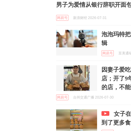
男子为爱情从银行辞职开面包
网易号
新浪财经 2026-07-31
泡泡玛特把
辑
网易号
至美通研究
因妻子爱吃
店；开了9
的店，不能
网易号
台州交通广播 2026-07-30
女子
到了更多食