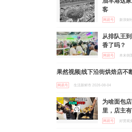
油车港这家
客
网易号
新浪财经 
从排队王到
香了吗？
网易号
本末倒置也
果然视频|线下沿街烘焙店不
网易号
生活新鲜市 2026-08-04
为啥面包店
里，店主有
网易号
好贤观史记