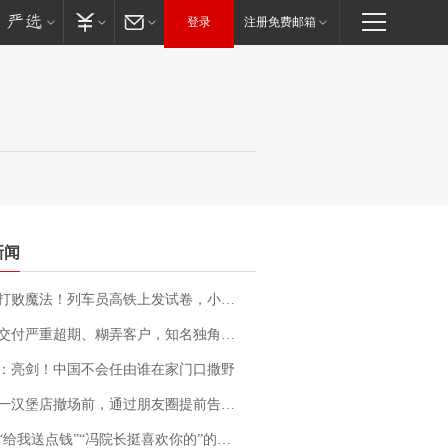
登录
注册免费邮箱
新闻
法！列车员高铁上发试卷，小朋友一秒静音，12306回应：列车员个人行为，不是铁路规定
期、糊弄客户，知名独角兽车企创始人回应：都没证据，将依法采取措施，“本人长期与美国交管局保持沟通，对方表示肯定”
：亮剑！中国不会任由谁在家门口撒野
撤场前，通过朋友圈提前告知逐一退费，有顾客仅剩1元也全被退回，分文不少；顾客：言而有信，让人感动
送点钱”“冯院长挺喜欢你的”的执行局局长被停职，被骚扰的当事人还有问题待解决