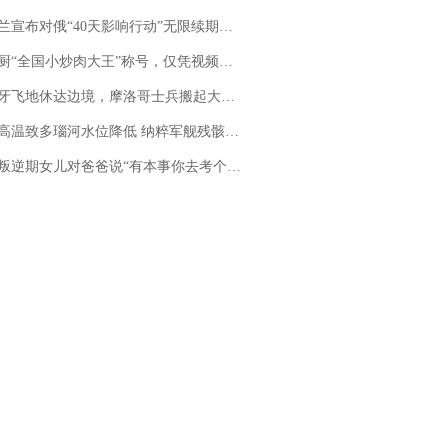
布对俄“40天影响行动”无限续期，7月两国对轰数据均创纪录
“全国小炒肉大王”称号，仅凭视频评出？中国烹饪协会回应
休达边境，摩洛哥士兵搬起大石块投向移民引争议，此前一天内数万人从摩洛哥涌入西班牙
高温致多瑙河水位降低 纳粹军舰残骸重见天日
儿对爸爸说“有本事你去考个研究生”，44岁职场“老登”一战上岸“985”；父亲坦言拒绝空想，常年保持每月读6本书的习惯