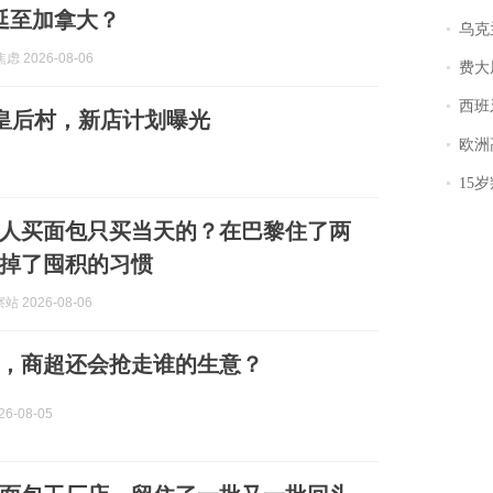
延至加拿大？
乌克兰宣
虑 2026-08-06
费大厨
西班牙飞地
餐落户皇后村，新店计划曝光
欧洲
15岁叛逆期女
人买面包只买当天的？在巴黎住了两
掉了囤积的习惯
 2026-08-06
，商超还会抢走谁的生意？
6-08-05