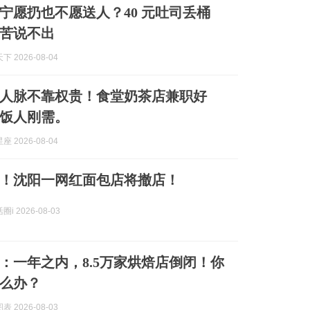
宁愿扔也不愿送人？40 元吐司丢桶
苦说不出
 2026-08-04
人脉不靠权贵！食堂奶茶店兼职好
饭人刚需。
 2026-08-04
！沈阳一网红面包店将撤店！
i 2026-08-03
：一年之内，8.5万家烘焙店倒闭！你
么办？
 2026-08-03