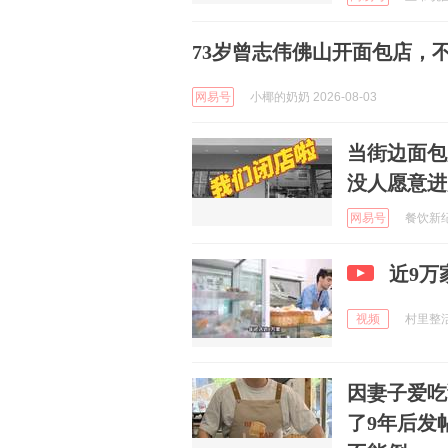
73岁曾志伟佛山开面包店，
网易号
小椰的奶奶 2026-08-03
当街边面包
没人愿意进
网易号
餐饮新纪元
近9万
视频
村里整活小
因妻子爱吃
了9年后发