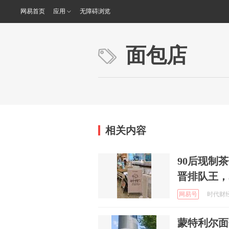
网易首页
应用
无障碍浏览
面包店
相关内容
90后现制
晋排队王，
网易号
时代财经 
蒙特利尔面