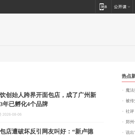
热点
魔法打败魔
茶饮创始人跨界开面包店，成了广州新
被传交付严重超
3年已孵化4个品牌
社评
2026-08-06
郑州一汉堡店
包店遭破坏反引网友叫好：“新卢德
说出“给我