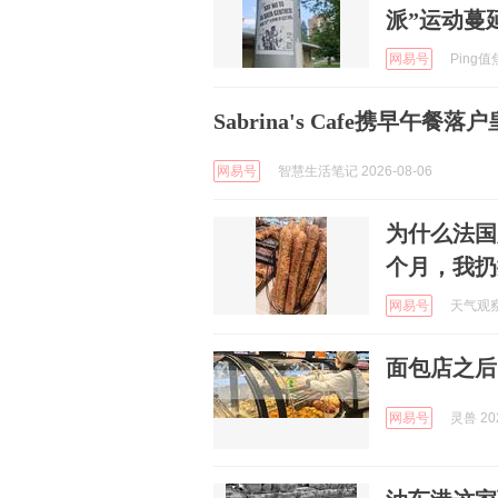
派”运动蔓
网易号
Ping值焦
Sabrina's Cafe携早午
网易号
智慧生活笔记 2026-08-06
为什么法国
个月，我扔
网易号
天气观察站
面包店之后
网易号
灵兽 202