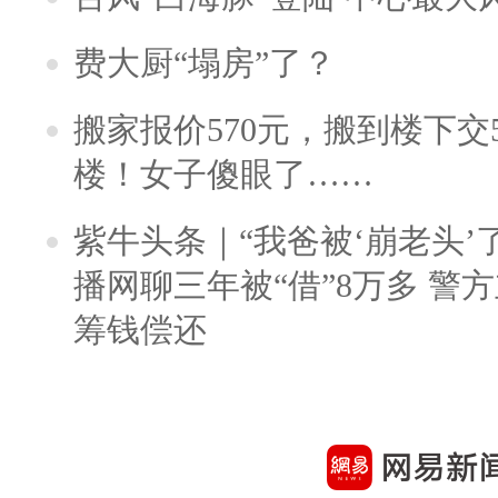
费大厨“塌房”了？
搬家报价570元，搬到楼下交5
楼！女子傻眼了……
紫牛头条｜“我爸被‘崩老头’
播网聊三年被“借”8万多 警
筹钱偿还