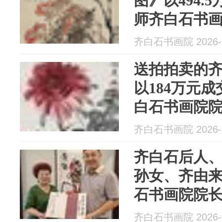
图》以494.
师齐白石书
汤发周发布
齐白石书画院 2026-0
送拍拍卖的
以184万元
白石书画院
周发布
齐白石书画院 2026-0
齐白石后人、
孙女、齐由来
石书画院院长
周先生绝版
齐白石书画院 2026-0