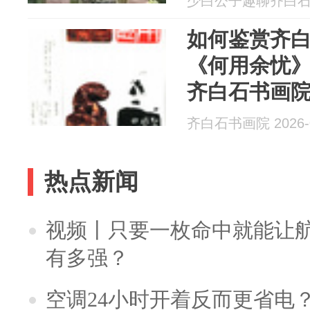
少白公子趣聊齐白石 20
如何鉴赏齐
《何用余忧
齐白石书画
发周发布
齐白石书画院 2026-0
热点新闻
视频丨只要一枚命中就能让航母
有多强？
空调24小时开着反而更省电