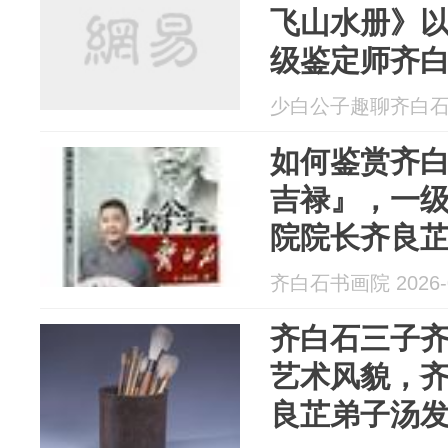
飞山水册》以
级鉴定师齐
芷弟子汤发
少白公子趣聊齐白石 20
如何鉴赏齐
吉禄』，一
院院长齐良
齐白石书画院 2026-0
齐白石三子
艺术风貌，
良芷弟子汤