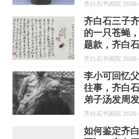
齐白石书画院 2026-0
齐白石三子
的一只苍蝇
题款，齐白
弟子汤发周
齐白石书画院 2026-0
李小可回忆
往事，齐白
弟子汤发周
齐白石书画院 2026-0
如何鉴定齐