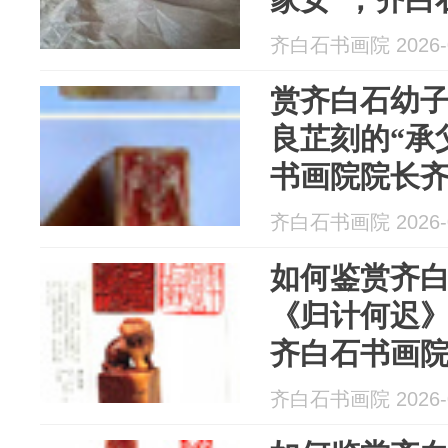
芷弟子汤发
齐白石书画院 2026-0
赏齐白石幼子
良芷刻的“承
书画院院长
布
齐白石书画院 2026-0
如何鉴赏齐
《归计何迟
齐白石书画
发周发布
齐白石书画院 2026-0