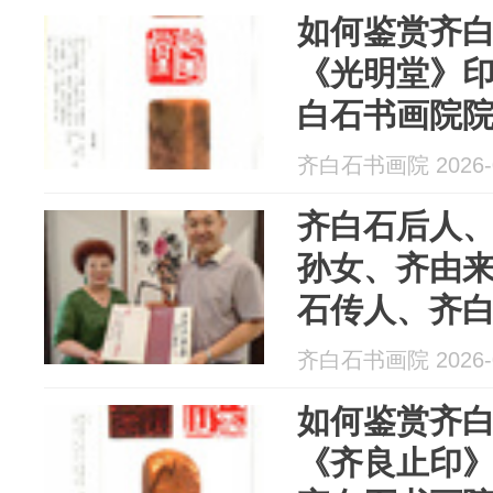
如何鉴赏齐
《光明堂》
白石书画院
周发布
齐白石书画院 2026-0
齐白石后人、
孙女、齐由来
石传人、齐
良芷弟子-汤
齐白石书画院 2026-0
《齐由来画
如何鉴赏齐
《齐良止印