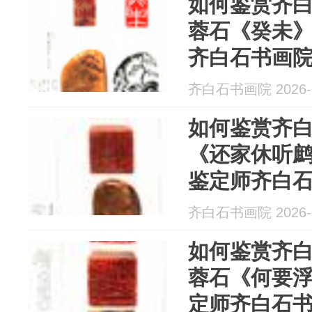
如何鉴赏齐
蓉石《癸未
齐白石书画
发周发布
齐白石书画院 2026-0
如何鉴赏齐
《还家休听
鉴定师齐白
弟子汤发周
齐白石书画院 2026-0
如何鉴赏齐
蓉石《何要
定师齐白石