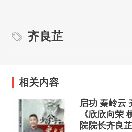
齐良芷
相关内容
启功 秦岭云 
《欣欣向荣 
院院长齐良