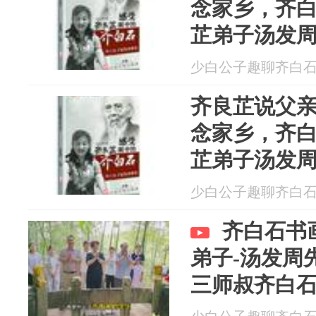
念家乡，齐
芷弟子汤发
少白公子趣聊齐白石 20
齐良芷说父
念家乡，齐
芷弟子汤发
少白公子趣聊齐白石 20
齐白石书
弟子-汤发周
三师叔齐白
琨，由齐家