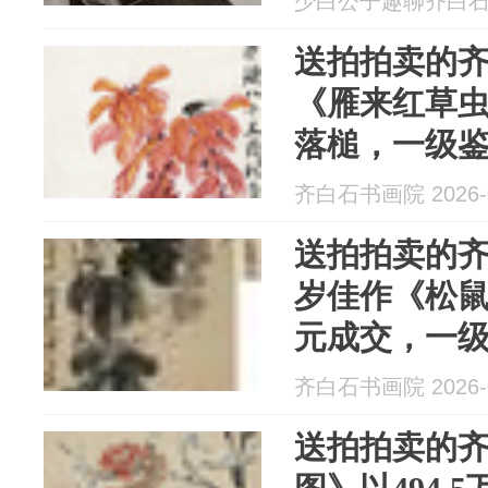
少白公子趣聊齐白石 20
送拍拍卖的齐
《雁来红草虫
落槌，一级
院长齐良芷
齐白石书画院 2026-0
送拍拍卖的齐
岁佳作《松鼠葡
元成交，一
院院长齐良
齐白石书画院 2026-0
送拍拍卖的