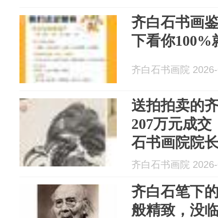
集》，价值
齐白石书画
下看你100
齐白石书画院 2026-0
送拍拍卖的
207万元成
石书画院院
发布
齐白石书画院 2026-0
齐白石笔下
般精致，没