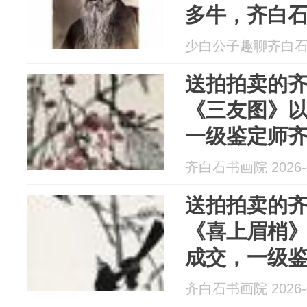
多牛，齐白
弟子汤发周
少白公子趣聊齐白石 20
送拍拍卖的齐白
《三友图》以 
一级鉴定师
良芷弟子汤
齐白石书画院 2026-0
送拍拍卖的
《喜上眉梢》
成交，一级
院长齐良芷
齐白石书画院 2026-0