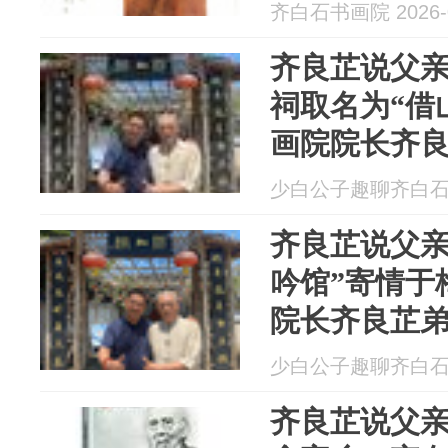
发周发布
齐白石书画院 2026-0
齐良芷说父
祠取名为“借
画院院长齐
少白公子趣聊齐白石 20
齐良芷说父亲
吟馆”寄情于
院长齐良芷
少白公子趣聊齐白石 20
齐良芷说父