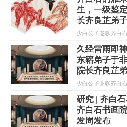
生，一级鉴
长齐良芷弟
少白公子趣聊齐白石 20
久经雷雨即
东籍弟子于
院长齐良芷
少白公子趣聊齐白石 20
研究 | 齐
齐白石书画
发周发布