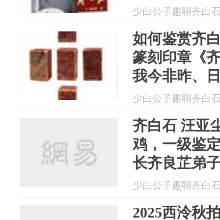
少白公子趣聊齐白石 20
如何鉴赏齐
篆刻印章《
我今非昨、
四五世同堂
少白公子趣聊齐白石 20
汤发周发布
齐白石 汪亚尘
鸡，一级鉴
长齐良芷弟
少白公子趣聊齐白石 20
2025西泠秋