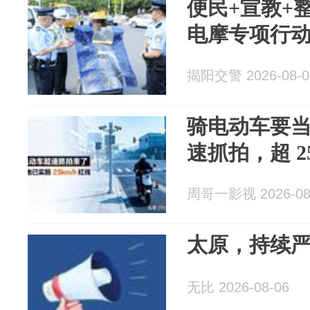
便民+宣教+
电摩专项行
揭阳交警 2026-08-0
骑电动车要
速抓拍，超 2
周哥一影视 2026-08
太原，持续
无比 2026-08-06