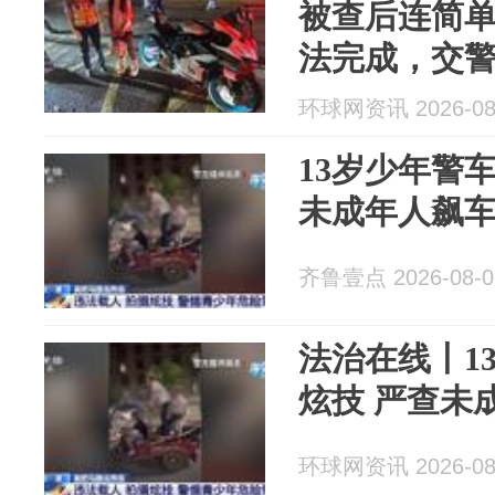
被查后连简
法完成，交警
牌”，车还是
环球网资讯 2026-08
13岁少年警
未成年人飙
齐鲁壹点 2026-08-0
法治在线丨1
炫技 严查未
环球网资讯 2026-08