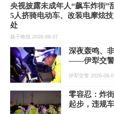
央视披露未成年人“飙车炸街”
5人挤骑电动车、改装电摩炫
处
扬子晚报 2026-08-07
深夜轰鸣、
——伊犁交
伊犁交警 2026-08-0
零容忍：炸街
起步，违规