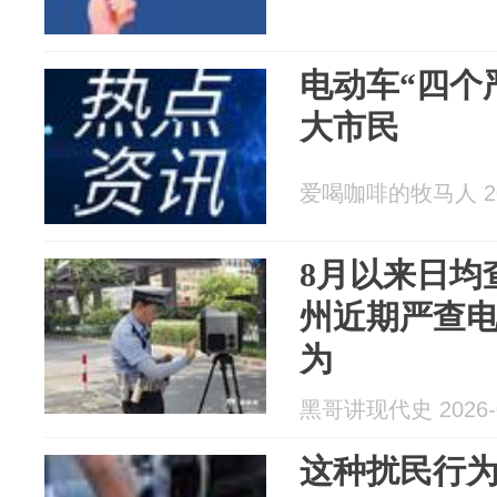
电动车“四个
大市民
爱喝咖啡的牧马人 202
8月以来日均查
州近期严查
为
黑哥讲现代史 2026-0
这种扰民行