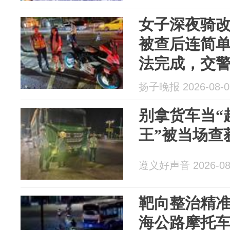
女子深夜骑改
被查后连简
法完成，交警
牌”，车还是
扬子晚报 2026-08-0
别拿货车当“
王”被当场查
遵义好声音 2026-08
靶向整治精
海公路摩托车