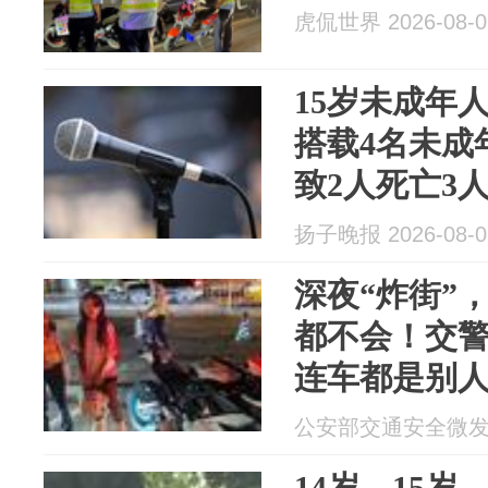
虎侃世界 2026-08-0
15岁未成年
搭载4名未成
致2人死亡3
管理局公布
扬子晚报 2026-08-0
故、违法案
深夜“炸街”
都不会！交
连车都是别
公安部交通安全微发布 2
14岁、15岁