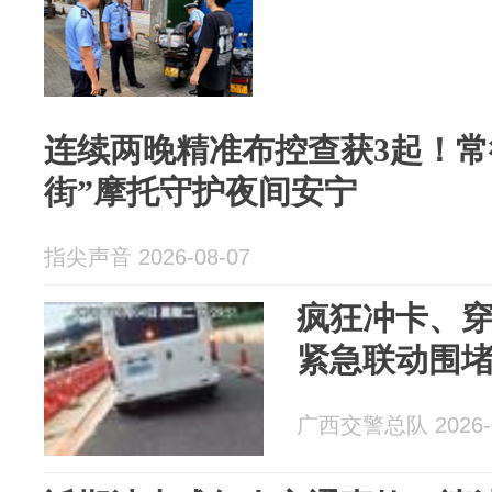
连续两晚精准布控查获3起！常
街”摩托守护夜间安宁
指尖声音 2026-08-07
疯狂冲卡、穿
紧急联动围
广西交警总队 2026-0