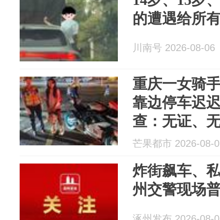
的遭遇给所
川南号 2026-08-06
重庆一女骑手
靠边停车迟
查：无证、
还是别人的
芒果都市 2026-08-0
炸街飙车、
州交警现场
涿州发布 2026-08-0