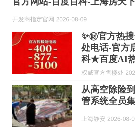
官方网站-百度百科-上海房天下
开发商指定官网 2026-08-09
✨㊖官方热搜
处电话-官方启
科★百度AI热
权威官方售楼处 2026
从高空除险
管系统全员集
上海静安 2026-08-0