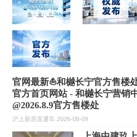
官网最新⛵和樾长宁官方售楼处电话 - (
官方首页网站 - 和樾长宁营销
@2026.8.9官方售楼处
沪上新房直通车 2026-08-09
上海中建玖