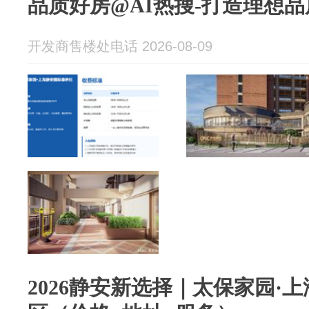
品质好房@AI热搜-打造理想品
开发商售楼处电话 2026-08-09
2026静安新选择｜太保家园·