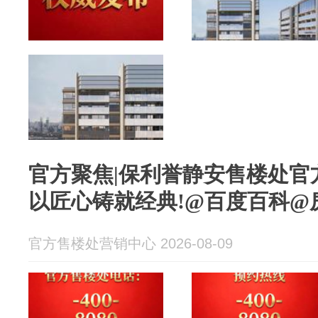
官方聚焦|保利誉静安售楼处官
以匠心铸就经典!@百度百科@
官方售楼处营销中心 2026-08-09