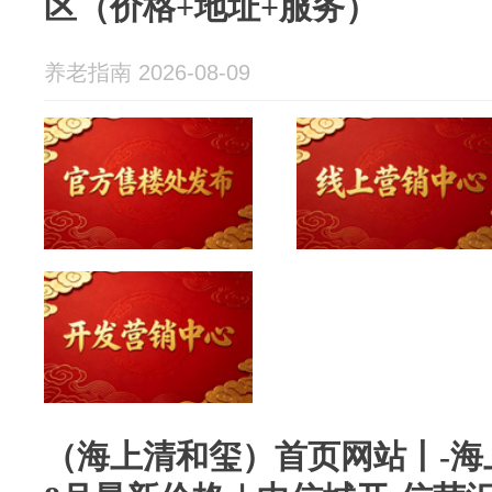
区（价格+地址+服务）
养老指南 2026-08-09
（海上清和玺）首页网站丨-海上