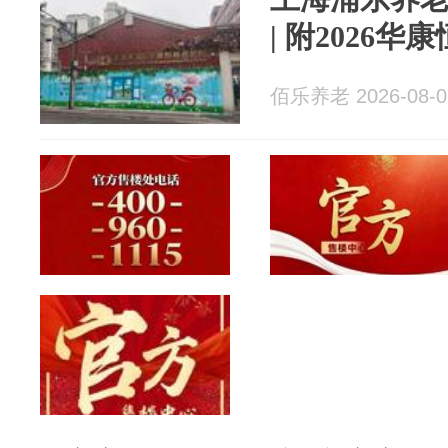
| 附2026
佰乐养老 2026-08-0