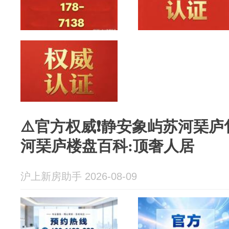
⚠️官方权威❗静安象屿苏河琹庐
河琹庐楼盘百科:顶奢人居
沪上新房助手 2026-08-09