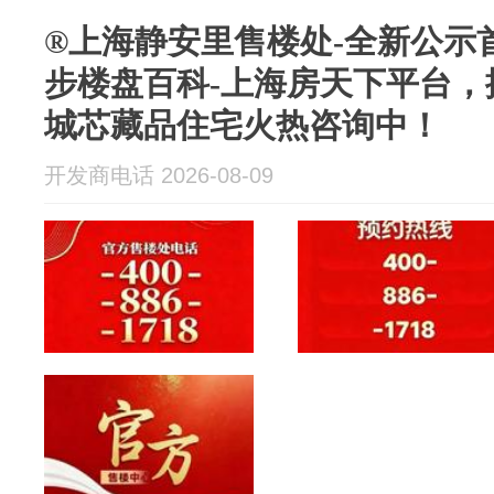
®上海静安里售楼处-全新公示
步楼盘百科-上海房天下平台，搭
城芯藏品住宅火热咨询中！
开发商电话 2026-08-09