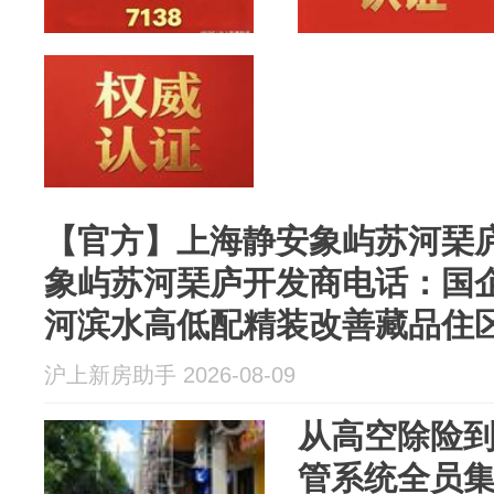
【官方】上海静安象屿苏河琹庐
象屿苏河琹庐开发商电话：国企
河滨水高低配精装改善藏品住
沪上新房助手 2026-08-09
从高空除险
管系统全员集