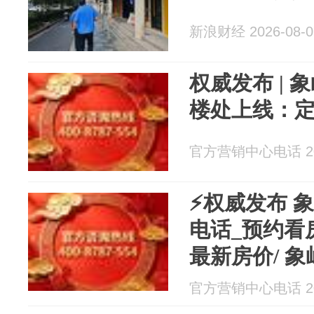
新浪财经 2026-08-0
权威发布 | 
楼处上线：
官方营销中心电话 202
⚡权威发布 
电话_预约看
最新房价/ 
实时更新
官方营销中心电话 202