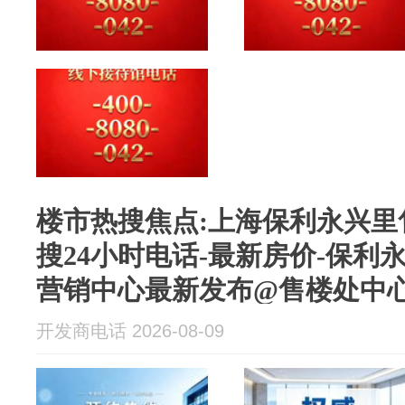
楼市热搜焦点:上海保利永兴里
搜24小时电话-最新房价-保利
营销中心最新发布@售楼处中
开发商电话 2026-08-09