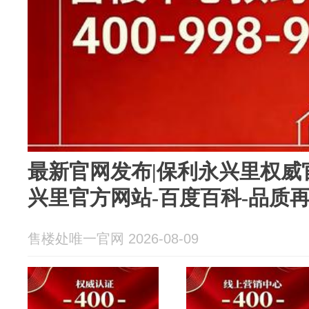
最新官网发布|保利永兴里权威
兴里官方网站-百度百科-品质
售楼处唯一官网 2026-08-09