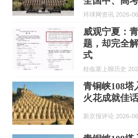
全国中、高
姿
环球网资讯 2026-06
威观宁夏：青
题，却完全
式
桂临塞上聊历史 2026
青铜峡108
火花成就佳话 
新京报评论 2026-06