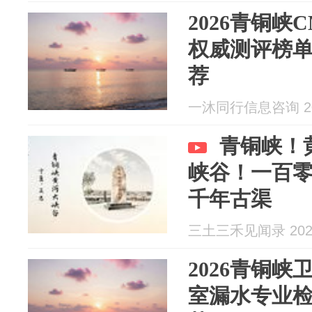
2026青铜峡
权威测评榜单
荐
一沐同行信息咨询 202
青铜峡！
峡谷！一百
千年古渠
三土三禾见闻录 2026
2026青铜
室漏水专业检