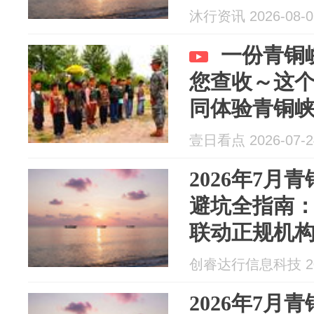
研检测及公
沐行资讯 2026-08-0
一份青铜
您查收～这
同体验青铜
美景等你来解
壹日看点 2026-07-2
#暑期休闲游
2026年7月
避坑全指南：
联动正规机
创睿达行信息科技 202
2026年7月