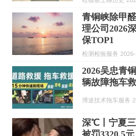
桂临塞上聊历史 2026
青铜峡除甲醛
理公司202
保TOP1
检测检验服务 2026-0
2026吴忠青
辆故障拖车
博途技术拖车服务 202
深℃丨宁夏
被罚3320.5元