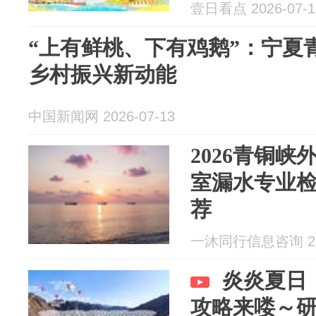
关于美酒、
壹日看点 2026-07-1
#文旅青铜峡
“上有鲜桃、下有鸡鹅”：宁夏
乡村振兴新动能
中国新闻网 2026-07-13
2026青铜
室漏水专业检
荐
一沐同行信息咨询 202
炎炎夏日
攻略来喽～