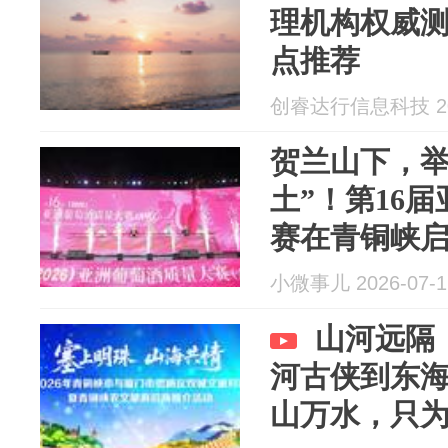
理机构权威测
点推荐
创睿达行信息科技 202
贺兰山下，举
土”！第16
赛在青铜峡
小微事儿 2026-07-1
山河远隔
河古侠到东
山万水，只