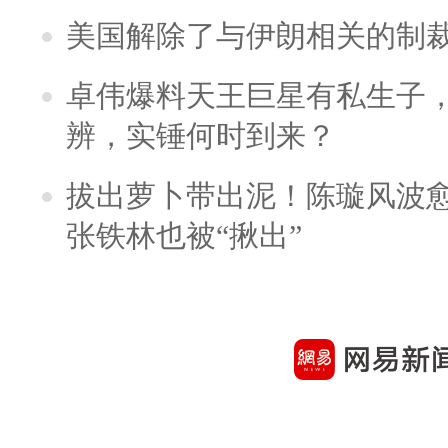
美国解除了与伊朗相关的制
卓伟爆料天王巨星有私生子
辨，实锤何时到来？
拔出萝卜带出泥！陈璇风波
张铁林也被“揪出”