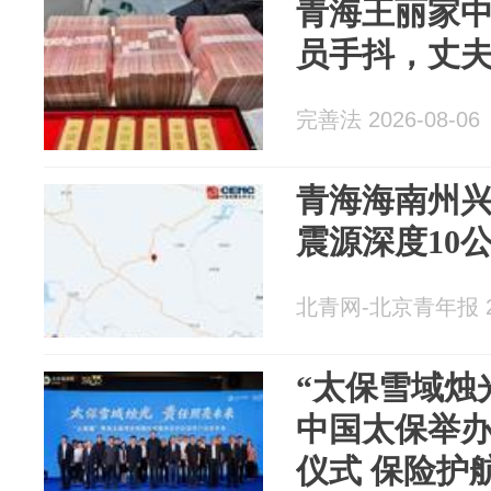
青海王丽家
员手抖，丈
完善法 2026-08-06
青海海南州兴
震源深度10
北青网-北京青年报 20
“太保雪域烛
中国太保举
仪式 保险护