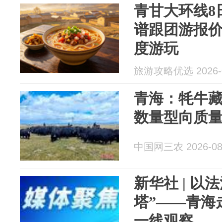
青甘大环线8
谱跟团游报
度游玩
旅游攻略优选 2026-0
青海：牦牛
数量型向质
中国网三农 2026-08
新华社 | 以
塔”——青海
一线观察