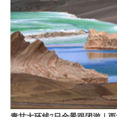
青甘大环线7日全景跟团游｜