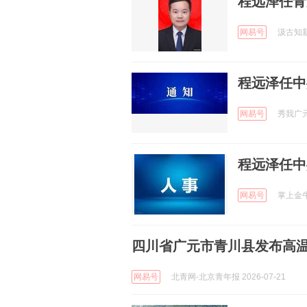
程远泽任青
网易号
汲古知新 
程远泽任中
网易号
秀我广元 
程远泽任中
网易号
掌上金牛 
四川省广元市青川县发布高
网易号
北青网-北京青年报 2026-07-21