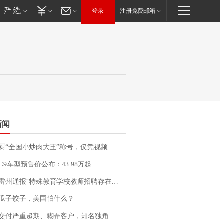
登录
注册免费邮箱
新闻
“全国小炒肉大王”称号，仅凭视频评出？中国烹饪协会回应
G9车型预售价公布：43.98万起
通报“特殊教育学校教师招聘存在违规行为”：已启动问责程序 副校长被停职
瓜子饺子，美国怕什么？
期、糊弄客户，知名独角兽车企创始人回应：都没证据，将依法采取措施，“本人长期与美国交管局保持沟通，对方表示肯定”