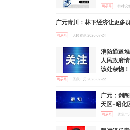
网易号
特种设备安
广元青川：林下经济让更多群
网易号
人民资讯 2026-07-24
消防通道堆
人民政府情
该处杂物！
网易号
秀我广元 2026-07-22
广元：剑阁
天区+昭化
网易号
秀我广元 