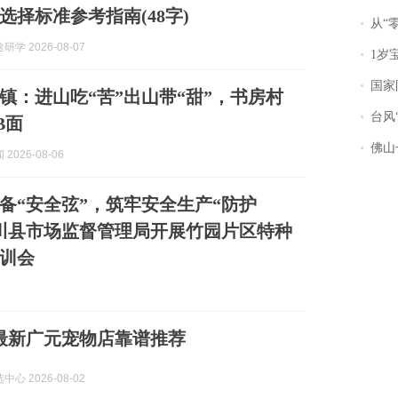
选择标准参考指南(48字)
从“零风
学 2026-08-07
1岁宝宝碰
国家防
镇：进山吃“苦”出山带“甜”，书房村
台风“
B面
佛山一中学
2026-08-06
备“安全弦”，筑牢安全生产“防护
川县市场监督管理局开展竹园片区特种
训会
份最新广元宠物店靠谱推荐
心 2026-08-02