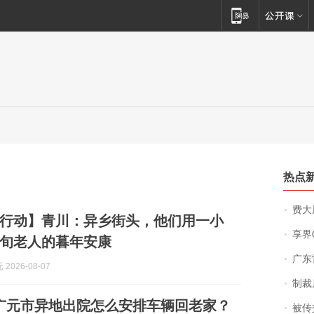
热点
费大厨
行动】青川：异乡街头，他们用一小
享界
旬老人的暮年安康
广东雷州
2026-08-07
制裁
8月广元市异地出院怎么安排车辆回老家？
被传交付严重超