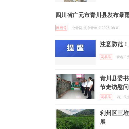
四川省广元市青川县发布暴
网易号
北青网-北京青年报 2026-08-01
注意防范！
网易号
青春广元 
青川县委书
节走访慰问
网易号
四川民生信
利州区三堆
展