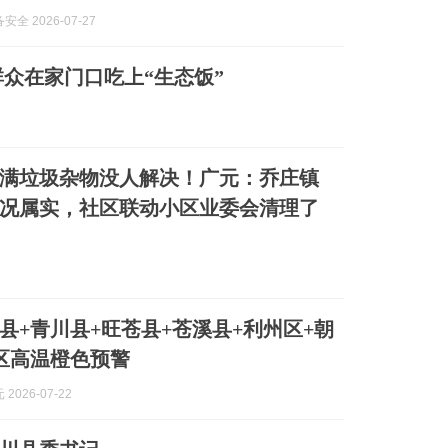
全 2026-07-27
众在家门口吃上“生态饭”
满垃圾杂物没人解决！广元：乔庄镇
况属实，社区联动小区业委会清理了
县+青川县+旺苍县+苍溪县+利州区+朝
区高温橙色预警
2026-07-22