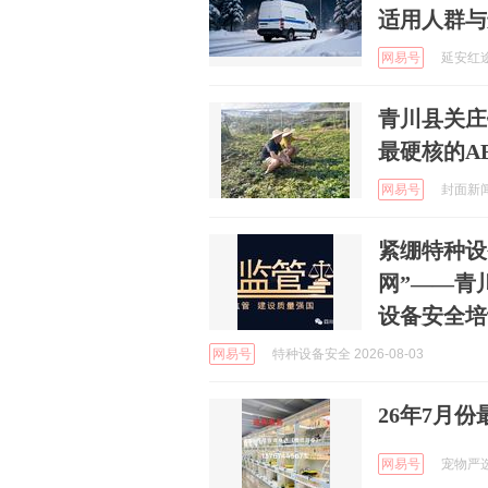
适用人群与
网易号
延安红途研
青川县关庄
最硬核的A
网易号
封面新闻 
紧绷特种设
网”——青
设备安全培
网易号
特种设备安全 2026-08-03
26年7月
网易号
宠物严选中