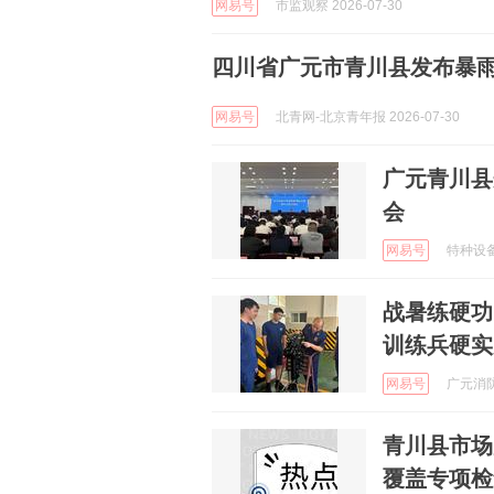
网易号
市监观察 2026-07-30
四川省广元市青川县发布暴
网易号
北青网-北京青年报 2026-07-30
广元青川县
会
网易号
特种设备安
战暑练硬功
训练兵硬实
网易号
广元消防 
青川县市场
覆盖专项检