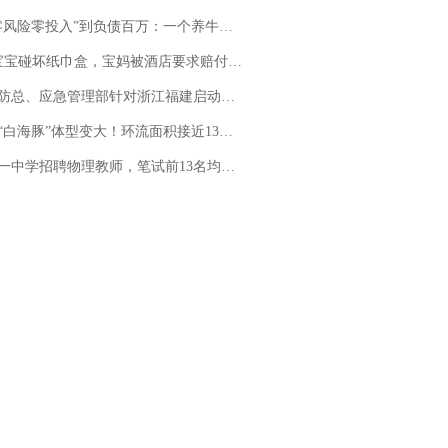
险零投入”到负债百万：一个养牛项目崩盘后，谁该为农户的贷款买单丨红星调查
坏纸巾盒，宝妈被酒店要求赔付924元！三亚一酒店回复：骨瓷定制！网友一查价格，吵翻了
总、应急管理部针对浙江福建启动防汛防台风四级应急响应
白海豚”体型变大！环流面积接近13个浙江那么大
招聘物理教师，笔试前13名均遭淘汰？教育局：已叫停招聘，成立调查组全面核查