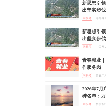
新思想引领
出坚实步伐
网易号
海外网 2
新思想引领
出坚实步伐
网易号
中国网 2
青春就业｜
作服务岗
网易号
青春广元 
2026年7
碑名单：万
网易号
恒创智行 