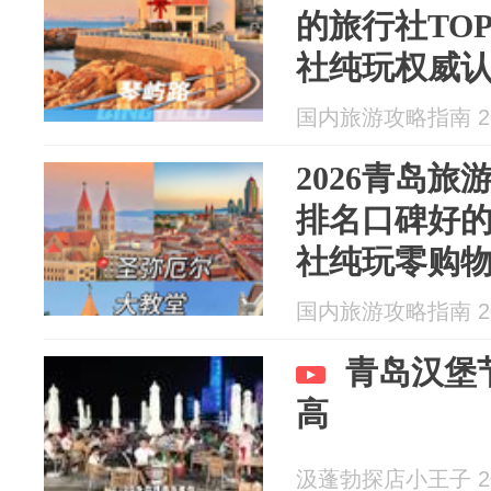
的旅行社TO
社纯玩权威
国内旅游攻略指南 202
2026青岛旅
排名口碑好
社纯玩零购
国内旅游攻略指南 202
青岛汉堡
高
汲蓬勃探店小王子 202